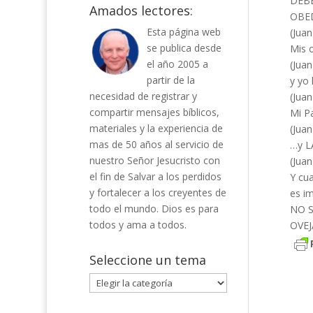
DEBE
Amados lectores:
OBE
Esta página web
(Juan
se publica desde
Mis 
el año 2005 a
(Juan
partir de la
y yo 
necesidad de registrar y
(Juan
compartir mensajes bíblicos,
Mi P
materiales y la experiencia de
(Juan
mas de 50 años al servicio de
…y L
nuestro Señor Jesucristo con
(Juan
el fin de Salvar a los perdidos
Y cua
y fortalecer a los creyentes de
es i
todo el mundo. Dios es para
NO S
todos y ama a todos.
OVEJ
Seleccione un tema
Seleccione
un
tema