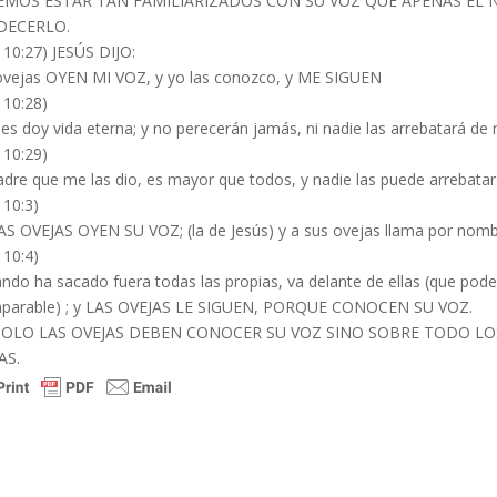
MOS ESTAR TAN FAMILIARIZADOS CON SU VOZ QUE APENAS EL N
DECERLO.
 10:27) JESÚS DIJO:
ovejas OYEN MI VOZ, y yo las conozco, y ME SIGUEN
 10:28)
les doy vida eterna; y no perecerán jamás, ni nadie las arrebatará de
 10:29)
adre que me las dio, es mayor que todos, y nadie las puede arrebata
 10:3)
AS OVEJAS OYEN SU VOZ; (la de Jesús) y a sus ovejas llama por nombr
 10:4)
ndo ha sacado fuera todas las propias, va delante de ellas (que pod
mparable) ; y LAS OVEJAS LE SIGUEN, PORQUE CONOCEN SU VOZ.
OLO LAS OVEJAS DEBEN CONOCER SU VOZ SINO SOBRE TODO LOS
AS.