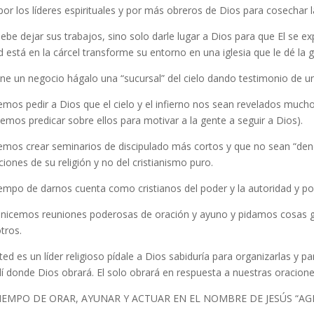
por los líderes espirituales y por más obreros de Dios para cosechar 
ebe dejar sus trabajos, sino solo darle lugar a Dios para que El se exp
d está en la cárcel transforme su entorno en una iglesia que le dé la g
iene un negocio hágalo una “sucursal” del cielo dando testimonio de u
mos pedir a Dios que el cielo y el infierno nos sean revelados muc
emos predicar sobre ellos para motivar a la gente a seguir a Dios).
mos crear seminarios de discipulado más cortos y que no sean “den
ciones de su religión y no del cristianismo puro.
iempo de darnos cuenta como cristianos del poder y la autoridad y p
nicemos reuniones poderosas de oración y ayuno y pidamos cosas 
tros.
sted es un líder religioso pídale a Dios sabiduría para organizarlas y p
llí donde Dios obrará. El solo obrará en respuesta a nuestras oracione
TIEMPO DE ORAR, AYUNAR Y ACTUAR EN EL NOMBRE DE JESÚS “AG