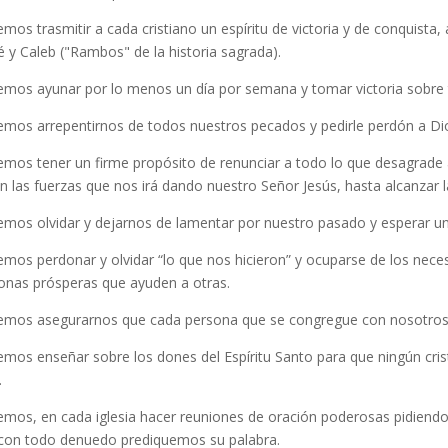
mos trasmitir a cada cristiano un espíritu de victoria y de conquista
é y Caleb ("Rambos" de la historia sagrada).
mos ayunar por lo menos un día por semana y tomar victoria sobre t
mos arrepentirnos de todos nuestros pecados y pedirle perdón a Di
mos tener un firme propósito de renunciar a todo lo que desagrade 
n las fuerzas que nos irá dando nuestro Señor Jesús, hasta alcanzar la
mos olvidar y dejarnos de lamentar por nuestro pasado y esperar un 
mos perdonar y olvidar “lo que nos hicieron” y ocuparse de los neces
onas prósperas que ayuden a otras.
mos asegurarnos que cada persona que se congregue con nosotros se
mos enseñar sobre los dones del Espíritu Santo para que ningún cris
.
mos, en cada iglesia hacer reuniones de oración poderosas pidiendo
con todo denuedo prediquemos su palabra.