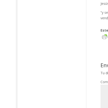
Jesú
“y s
vendr
Est
En
Tu d
Com