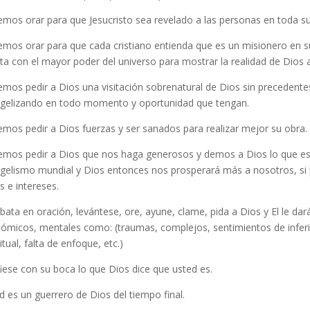
mos orar para que Jesucristo sea revelado a las personas en toda su 
mos orar para que cada cristiano entienda que es un misionero en su
ta con el mayor poder del universo para mostrar la realidad de Dios 
mos pedir a Dios una visitación sobrenatural de Dios sin precedentes 
gelizando en todo momento y oportunidad que tengan.
mos pedir a Dios fuerzas y ser sanados para realizar mejor su obra.
mos pedir a Dios que nos haga generosos y demos a Dios lo que es 
gelismo mundial y Dios entonces nos prosperará más a nosotros, si 
s e intereses.
ata en oración, levántese, ore, ayune, clame, pida a Dios y El le dará
ómicos, mentales como: (traumas, complejos, sentimientos de inferio
itual, falta de enfoque, etc.)
iese con su boca lo que Dios dice que usted es.
d es un guerrero de Dios del tiempo final.