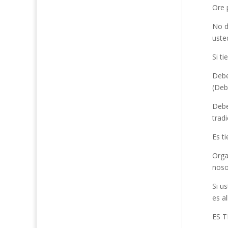
Ore 
No d
uste
Si t
Debe
(Deb
Debe
tradi
Es t
Orga
noso
Si u
es a
ES 