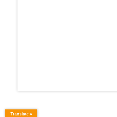
Jesús te dice: Comprende el poder de Mi
palabra
📖 ¿Qué dice Dios acerca del matrimonio?
Vive la Realidad de Cristo en Ti: Una
Transformación Sobrenatural
Cada Cristiano es un ganador de almas
¿Qué Significa Que Nada es Imposible para
Dios? Poder, Fe y Milagros Hoy.
Translate »