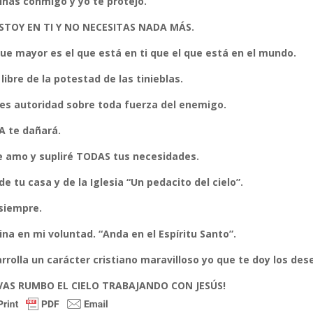
nas conmigo y yo te protejo.
STOY EN TI Y NO NECESITAS NADA MÁS.
ue mayor es el que está en ti que el que está en el mundo.
 libre de la potestad de las tinieblas.
es autoridad sobre toda fuerza del enemigo.
 te dañará.
e amo y supliré TODAS tus necesidades.
de tu casa y de la Iglesia “Un pedacito del cielo”.
siempre.
na en mi voluntad. “Anda en el Espíritu Santo”.
rrolla un carácter cristiano maravilloso yo que te doy los des
VAS RUMBO EL CIELO TRABAJANDO CON JESÚS!