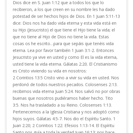
Dios dice en S. Juan 1:12 que a todos los que lo
recibieron, a los que creen en su nombre les ha dado
potestad de ser hechos hijos de Dios. En 1 Juan 5:11-13
dice: Dios nos ha dado vida eterna y esta vida está en
su Hijo (Jesucristo) el que tiene el Hijo tiene la vida; el
que no tiene al Hijo de Dios no tiene la vida. Estas
cosas os he escrito…para que sepáis que tenéis vida
eterna. Lea por favor también 1 Juan 3:1-2. Entonces
Jesucristo ya vive en usted y como El es la vida eterna,
usted tiene la vida eterna. Gálatas 2:20. El Cristianismo
es Cristo viviendo su vida en nosotros:
2 Corintios 13:5 Cristo vino a vivir su vida en usted. Nos
perdonó de todos nuestros pecados. Colosenses 2:13.
recibimos vida eterna Juan 5:24. Nos salvó no por obras
buenas que nosotros pudiéramos haber hecho. Tito
3:5. Nos ha trasladado a su Reino. Colosenses 1:13.
Pertenecemos a la Iglesia Cristiana y nos adoptó como
hijos suyos. Gálatas 4:5-7. Nos dio el Espíritu Santo. 1
Juan 2:20; 2 Corintios 1:22: Efesios 1:13-14. El Espíritu
Santo nos guía a toda la verdad Juan 16:13; nos hace