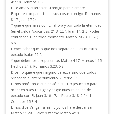
41: 10; Hebreos 13:6
El te ama y quiere ser tu amigo para siempre.
El quiere compartir todas sus cosas contigo. Romanos
8:17; Juan 17:24.
Y quiere que vivas con El, ahora y por toda la eternidad
(en el cielo). Apocalipsis 21:3; 22:4; Juan 14: 2-3. Podés
contar con El en todo momento. Mateo 28:20; 18:20;
6:6.
Debes saber que lo que nos separa de El es nuestro
pecado Isaías 59:2.
Y que debemos arrepentirnos Mateo 4:17; Marcos 1:15;
Hechos 3:19; Romanos 3:23; 5:8.
Dios no quiere que ninguno perezca sino que todos
procedan al arrepentimiento. 2 Pedro 3:9.
El nos amó tanto que envió a su Hijo Jesucristo para
morir en nuestro lugar y pagar nuestra deuda de
pecado con El. Juan 3:16-17; 1 Pedro 3:18; 2:24; 1
Corintios 15:3-4;
El nos dice Vengan a mí… y yo los haré descansar
Mateo 11:28. El dice síganme Mateo 4:19.