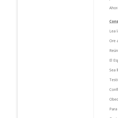
Ahor
Cons
Lea l
Ore a
Reún
El Es
Sea l
Testi
Confí
Obed
Para