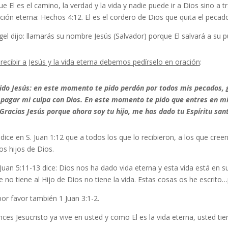
e El es el camino, la verdad y la vida y nadie puede ir a Dios sino a t
ción eterna: Hechos 4:12. El es el cordero de Dios que quita el pecad
gel dijo: llamarás su nombre Jesús (Salvador) porque El salvará a su
recibir a Jesús y la vida eterna debemos pedírselo en oración
:
ido Jesús: en este momento te pido perdón por todos mis pecados, g
 pagar mi culpa con Dios. En este momento te pido que entres en mi
 Gracias Jesús porque ahora soy tu hijo, me has dado tu Espíritu san
dice en S. Juan 1:12 que a todos los que lo recibieron, a los que cr
s hijos de Dios.
Juan 5:11-13 dice: Dios nos ha dado vida eterna y esta vida está en su H
e no tiene al Hijo de Dios no tiene la vida. Estas cosas os he escrito
or favor también 1 Juan 3:1-2.
ces Jesucristo ya vive en usted y como El es la vida eterna, usted tien