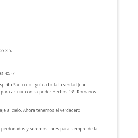
o 3:5.
s 4:5-7.
 Espíritu Santo nos guía a toda la verdad Juan
a para actuar con su poder Hechos 1:8. Romanos
aje al cielo. Ahora tenemos el verdadero
o perdonados y seremos libres para siempre de la