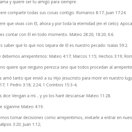
 ama y quiere ser tu amigo para siempre.
iere compartir todas sus cosas contigo: Romanos 8:17; Juan 17:24.
ere que vivas con El, ahora y por toda la eternidad (en el cielo): Apocal
es contar con El en todo momento. Mateo 28:20; 18:20; 6:6.
 saber que lo que nos separa de El es nuestro pecado: Isaías 59:2.
e debemos arrepentirnos: Mateo 4:17; Marcos 1:15; Hechos 3:19; Rom
 no quiere que ninguno perezca sino que todos procedan al arrepentim
s amó tanto que envió a su Hijo Jesucristo para morir en nuestro lug
17; 1 Pedro 3:18; 2:24; 1 Corintios 15:3-4;
os dice Vengan a mí… y yo los haré descansar Mateo 11:28.
ice síganme Mateo 4:19.
os tomar decisiones como arrepentirnos, invitarle a entrar en nuest
lipsis 3:20; Juan 1:12;