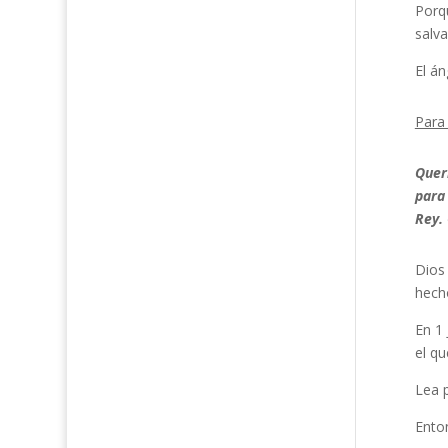
Porqu
salva
El án
Para 
Quer
para
Rey.
Dios 
hecho
En 1 
el qu
Lea p
Enton