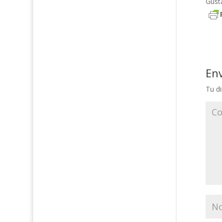
Gust
En
Tu di