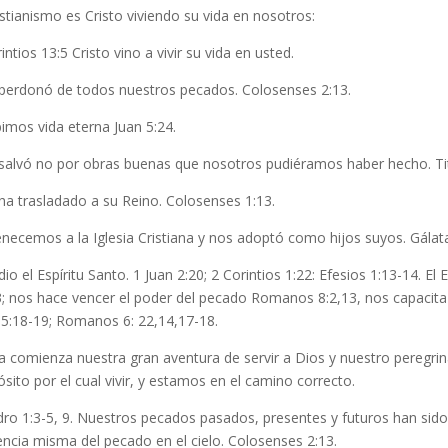
istianismo es Cristo viviendo su vida en nosotros:
intios 13:5 Cristo vino a vivir su vida en usted.
perdonó de todos nuestros pecados. Colosenses 2:13.
imos vida eterna Juan 5:24.
salvó no por obras buenas que nosotros pudiéramos haber hecho. Tit
ha trasladado a su Reino. Colosenses 1:13.
necemos a la Iglesia Cristiana y nos adoptó como hijos suyos. Gálata
io el Espíritu Santo. 1 Juan 2:20; 2 Corintios 1:22: Efesios 1:13-14. El
3; nos hace vencer el poder del pecado Romanos 8:2,13, nos capacit
15:18-19; Romanos 6: 22,14,17-18.
 comienza nuestra gran aventura de servir a Dios y nuestro peregrin
sito por el cual vivir, y estamos en el camino correcto.
dro 1:3-5, 9. Nuestros pecados pasados, presentes y futuros han sid
ncia misma del pecado en el cielo. Colosenses 2:13.