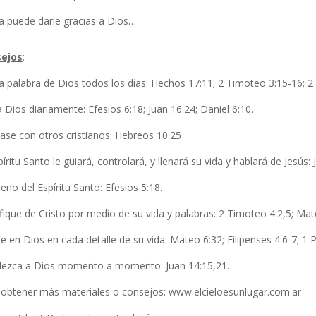
a puede darle gracias a Dios…
ejos
:
a palabra de Dios todos los días: Hechos 17:11; 2 Timoteo 3:15-16; 2
 Dios diariamente: Efesios 6:18; Juan 16:24; Daniel 6:10.
ase con otros cristianos: Hebreos 10:25
píritu Santo le guiará, controlará, y llenará su vida y hablará de Jesús:
leno del Espíritu Santo: Efesios 5:18.
fique de Cristo por medio de su vida y palabras: 2 Timoteo 4:2,5; Mate
e en Dios en cada detalle de su vida: Mateo 6:32; Filipenses 4:6-7; 1 P
ezca a Dios momento a momento: Juan 14:15,21.
 obtener más materiales o consejos: www.elcieloesunlugar.com.ar