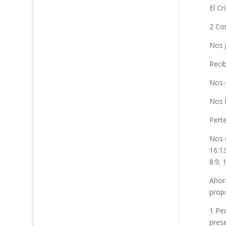
El Cr
2 Cor
Nos 
Recib
Nos 
Nos 
Perte
Nos d
16:1
8:9; 
Ahora
propó
1 Pe
prese