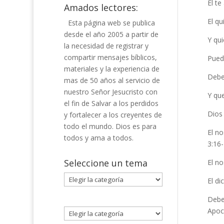
El te
Amados lectores:
El qu
Esta página web se publica
desde el año 2005 a partir de
Y qui
la necesidad de registrar y
compartir mensajes bíblicos,
Pued
materiales y la experiencia de
Debes
mas de 50 años al servicio de
nuestro Señor Jesucristo con
Y qu
el fin de Salvar a los perdidos
Dios
y fortalecer a los creyentes de
todo el mundo. Dios es para
El no
todos y ama a todos.
3:16-
Seleccione un tema
El n
Seleccione
El d
un
Debem
tema
Apoca