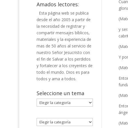
Cuand
Amados lectores:
glori
Esta página web se publica
(Mat
desde el año 2005 a partir de
la necesidad de registrar y
y ser
compartir mensajes bíblicos,
cabri
materiales y la experiencia de
mas de 50 años al servicio de
(Mat
nuestro Señor Jesucristo con
Y pon
el fin de Salvar a los perdidos
y fortalecer a los creyentes de
(Mat
todo el mundo. Dios es para
Enton
todos y ama a todos.
fund
Seleccione un tema
(Mat
Seleccione
Enton
un
ángel
tema
(Mat