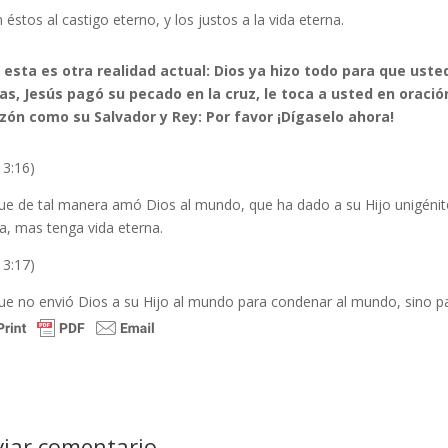
n éstos al castigo eterno, y los justos a la vida eterna.
 esta es otra realidad actual: Dios ya hizo todo para que usted
as, Jesús pagó su pecado en la cruz, le toca a usted en oración 
zón como su Salvador y Rey: Por favor ¡Dígaselo ahora!
 3:16)
ue de tal manera amó Dios al mundo, que ha dado a su Hijo unigénito
a, mas tenga vida eterna.
 3:17)
ue no envió Dios a su Hijo al mundo para condenar al mundo, sino pa
viar comentario