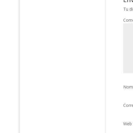
Tu di
Come
Nom
Corr
Web