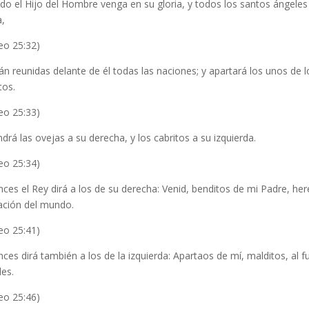
o el Hijo del Hombre venga en su gloria, y todos los santos ángeles
a,
eo 25:32)
án reunidas delante de él todas las naciones; y apartará los unos de 
tos.
eo 25:33)
drá las ovejas a su derecha, y los cabritos a su izquierda.
eo 25:34)
ces el Rey dirá a los de su derecha: Venid, benditos de mi Padre, he
ación del mundo.
eo 25:41)
ces dirá también a los de la izquierda: Apartaos de mí, malditos, al 
es.
eo 25:46)