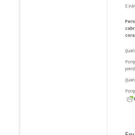
E irá
Pero
cabr
cora
(Juan
Porq
pierd
(Juan
Porq
En