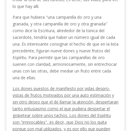
lo que hay allí.
Para que hubiera "una campanilla do oro y una
granada, y otra campanilla de oro y otra granada"
como dice la Escritura, alrededor de la túnica del
sacerdote, tendría que haber un número igual de cada
una. Es interesante consignar el hecho de que en la lista
precedente, figuran nueve dones y nueve frutos del
Espíritu. Para permitir que las campanillas de oro
suenen con claridad, armoniosamente, sin entre­chocar
unas con las otras, debe mediar un fruto entre cada
una de ellas.
Los dones puestos de manifiesto por vidas despro­
vistas de frutos motivados por una auto estimación y
sin otro deseo que el de llamar la atención, desper­taran
tanto entusiasmo como el que pudiera desper­tar el
golpetear sobre unos tachos. Los dones del Espíritu
son "irrevocables", es decir, que Dios no los quita
porque son mal utilizados, y es por ello que pueden