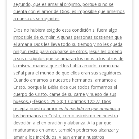
segundo, que es amar al prójimo, porque si no se
cuenta con el amor de Dios, es imposible que amemos
a nuestros semejantes
.
Dios no hubiera exigido esta condición si fuera algo
imposible de cumplir. Algunas personas sostienen que
el amar a Dios les lleva todo su tiempo y no les queda
ningún resto para ocuparse de otros. Jesús les ordeno
a sus discípulos que se amaran los unos a los otros de
la misma manera que el los había ama­do, como una
señal para el mundo de que ellos eran sus seguidores.
Cuando amamos a nuestros hermanos, amamos a
Cristo, porque la Biblia dice que todos formamos el
cuerpo do Cristo, carne de su carne y hueso de sus
huesos. (Efesios 5:29-30; 1 Corintios 12:27.) Dios
recepta nuestro amor
en la medida en que amamos
a
los hermanos en Cristo, como asimismo en nuestra
devoción a el en oración y alabanza. A la par que
maduramos en amor, también podremos al­canzar y
amar a los incrédulos, y aun amar a nuestros