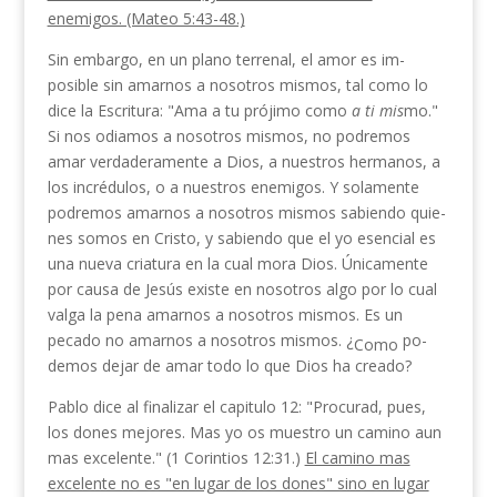
enemigos. (Mateo 5:43-48.)
Sin embargo, en un plano terrenal, el amor es im­
posible sin amarnos a nosotros mismos, tal como lo
dice la Escritura: "Ama a tu prójimo como
a ti mis­
mo."
Si nos odiamos a nosotros mismos, no podremos
amar verdaderamente a Dios, a nuestros hermanos, a
los incrédulos, o a nuestros enemigos. Y solamente
podremos amarnos a nosotros mismos sabiendo quie­
nes somos en Cristo, y sabiendo que el yo esencial es
una nueva criatura en la cual mora Dios. Únicamente
por causa de Jesús existe en nosotros algo por lo cual
valga la pena amarnos a nosotros mismos. Es un
pecado no amarnos a nosotros mismos. ¿
po­
Como
demos dejar de amar todo lo que Dios ha creado?
Pablo dice al finalizar el capitulo 12: "Procurad, pues,
los dones mejores. Mas yo os muestro un camino aun
mas excelente." (1 Corintios 12:31.)
El camino mas
excelente no es "en lugar de los dones" sino en lugar