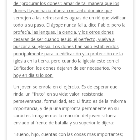
de "procurar los dones”: amar de tal manera que los
dones fluyan hacia afuera con tanto donaire que
semejen a las refrescantes aguas de un rió que vivifican
todo a su paso. El
ágape
nunca falla, dice Pablo; pero la
profecía, las lenguas, la ciencia, y los otros dones
cesaran de ser cuando Jesús, el perfecto, vuelva a
buscar a su iglesia. Los dones han sido esta­blecidos
principalmente para la edificación y la protección de la
iglesia en la tierra, pero cuando la igle­sia este con el
Edificador, los dones dejaran de ser necesarios. Pero
hoy en día si lo son.
Un joven se enrola en el ejército. Es de esperar que
rinda. un "fruto" en su vida: valor, resistencia,
perseverancia, formalidad, etc. El fruto es de la máxima
importancia, y deja una impronta permanente en su
carácter. Imaginemos la reacción del joven si fuera
enviado al frente de batalla y su superior le dijera:
"Bueno, hijo, cuentas con las cosas mas importan­tes;