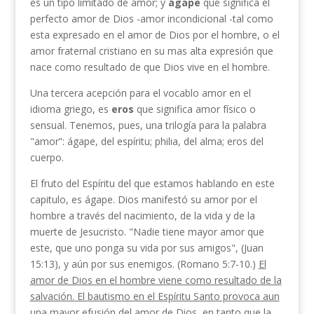
es un tipo limitado de amor; y
ágape
que significa el
perfecto amor de Dios -amor incondicional -tal como
esta expresado en el amor de Dios por el hombre, o el
amor fraternal cristiano en su mas alta expresión que
nace como resultado de que Dios vive en el hombre.
Una tercera acepción para el vocablo amor en el
idioma griego, es
eros
que significa amor físico o
sensual. Tenemos, pues, una trilogía para la palabra
"amor”: ágape, del espíritu; philia, del alma; eros del
cuerpo.
El fruto del Espíritu del que estamos hablando en este
capitulo, es ágape. Dios manifestó su amor por el
hombre a través del nacimiento, de la vida y de la
muerte de Jesucristo. "Nadie tiene mayor amor que
este, que uno ponga su vida por sus amigos", (Juan
15:13), y aún por sus enemigos. (Romano 5:7-10.)
El
amor de Dios en el hombre viene como resultado de la
salvación. El bautismo en el Espíritu Santo provoca aun
una mayor efusión del amor de Dios, en tanto que la