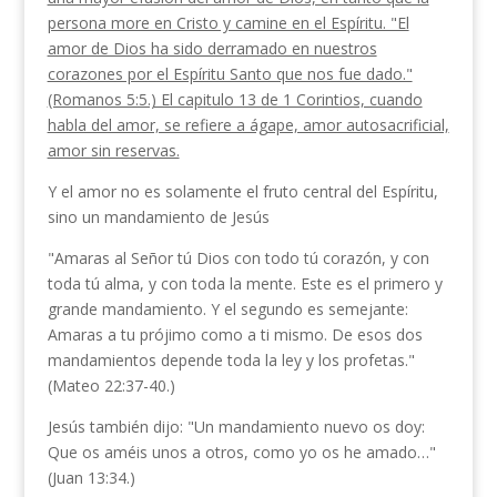
persona more en Cristo y camine en el Espíritu. "El
amor de Dios ha sido derramado en nuestros
corazones por el Espíritu Santo que nos fue dado."
(Romanos 5:5.) El capitulo 13 de 1 Co­rintios, cuando
habla del amor, se refiere a ágape, amor autosacrificial,
amor sin reservas.
Y el amor no es solamente el fruto central del Espíritu,
sino un mandamiento de Jesús
"Amaras al Señor tú Dios con todo tú corazón, y con
toda tú alma, y con toda la mente. Este es el primero y
grande mandamiento. Y el segundo es semejante:
Amaras a tu prójimo como a ti mismo. De esos dos
mandamientos depende toda la ley y los profetas."
(Mateo 22:37-40.)
Jesús también dijo: "Un mandamiento nuevo os doy:
Que os améis unos a otros, como yo os he ama­do…"
(Juan 13:34.)