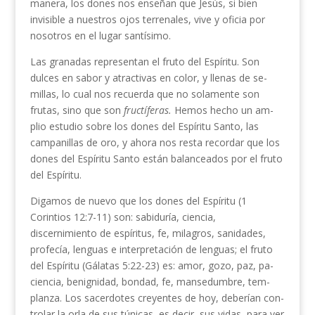
manera, los dones nos enseñan que Jesús, si bien
invisible a nuestros ojos terrenales, vive y oficia por
nosotros en el lugar santísimo.
Las granadas representan el fruto del Espíritu. Son
dulces en sabor y atractivas en color, y llenas de se­
millas, lo cual nos recuerda que no solamente son
frutas, sino que son
fructíferas.
Hemos hecho un am­
plio estudio sobre los dones del Espíritu Santo, las
campanillas de oro, y ahora nos resta recordar que los
dones del Espíritu Santo están balanceados por el fruto
del Espíritu.
Digamos de nuevo que los dones del Espíritu (1
Corintios 12:7-11) son: sabiduría, ciencia,
discernimiento de espíritus, fe, milagros, sanidades,
profecía, lenguas e interpretación de lenguas; el fruto
del Espíritu (Gálatas 5:22-23) es: amor, gozo, paz, pa­
ciencia,
benignidad, bondad, fe, mansedumbre, tem­
planza. Los sacerdotes creyentes de hoy, deberían con­
trolar la orla de sus túnicas, es decir, sus vidas, para ver