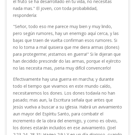
el fruto se ha desarrollado en tu vida, no nece­sitas
nada mas." El joven, con toda probabilidad,
respondería:
"Señor, todo eso me parece muy bien y muy lindo,
pero según rumores, hay un enemigo aquí cerca, y las
bajas que traen de vuelta confirman esos rumores. Si
no lo toma a mal quisiera que me diera armas (dones)
para protegerme; ¡estamos en guerra!" Si le dijeran que
han decidido prescindir do las armas, por­que el ejército
no las necesita mas, ¡seria muy difícil convencerlo!
Efectivamente hay una guerra en marcha; y du­rante
todo el tiempo que vivamos en este mundo caído,
necesitaremos los dones. Los dones todavía no han
pasado; mas aun, la Escritura señala que antes que
Jesús vuelva a buscar a su iglesia. Habrá un avivamiento
aun mayor del Espíritu Santo, para combatir el
incremento de la obra del enemigo, y como es obvio,
los dones estarán incluidos en ese avi­vamiento. (Joel
2:23-24, 28-31; Hageo 2:9.) Y en un día glorioso, cuando