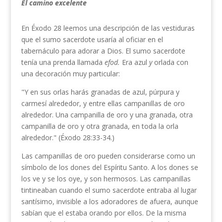
El camino excelente
En Éxodo 28 leemos una descripción de las vesti­duras
que el sumo sacerdote usaría al oficiar en el
tabernáculo para adorar a Dios. El sumo sacerdote
tenía una prenda llamada
efod.
Era azul
y
orlada con
una decoración muy particular:
"Y en sus orlas harás granadas de azul, púrpura y
carmesí alrededor, y entre ellas campanillas de oro
alrededor. Una campanilla de oro y una granada, otra
campanilla de oro y otra granada, en toda la orla
alrededor." (Éxodo 28:33-34.)
Las campanillas de oro pueden considerarse como un
símbolo de los dones del Espíritu Santo. A los dones se
los ve y se los oye, y son hermosos. Las cam­panillas
tintineaban cuando el sumo sacerdote entraba al lugar
santísimo, invisible a los adoradores de afue­ra, aunque
sabían que el estaba orando por ellos. De la misma