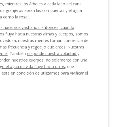
es, mientras los árboles a cada lado del canal
 los gran­jeros abren las compuertas y el agua
a como la rosa".
nos hacemos cristianos. Entonces, cuando
ros fluya hacia nuestras almas y cuerpos, somos
o­vedosa, nuestras mentes toman conciencia de
as frecuencia y regocijo que antes
. Nues­tras
en el
. También
responde nuestra voluntad y
onden nuestros cuerpos
, no solamente con una
go el agua de vida fluye hacia otros
, que
ta en condición de utilizarnos para vivificar el