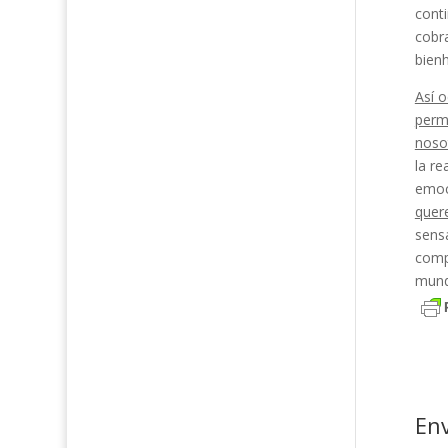
conti
cobra
bien
Así 
perm
nosot
la re
emoc
quer
sensa
compr
mund
En