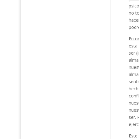
psico
no to
hacem
podr
En oc
esta
ser
(
alma
nuest
alma 
sent
hech
confi
nues
nuest
ser. 
ejerc
Este 