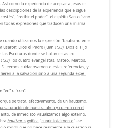
. Así como la experiencia de aceptar a Jesús es
das descripciones de la experiencia que e sigue:
costés", "recibir el poder", el espíritu Santo "vino
Son todas expresiones que tra­ducen una misma
e cuando utilizamos la expresión "bautismo en el
la usaron: Dios el Padre (Juan
1:33),
Dios el Hijo
e las Escrituras donde se hallan estas ex
s
1:33),
los cuatro evangelis­tas, Mateo, Marcos,
). Si leemos cuidadosamente estas referencias, y
fieren a la salvación sino a una segunda expe­
e “en” o “con”.
 porque se trata, efectiva­mente, de un bautismo,
a saturación de nuestra alma y cuerpo con el
 Santo, de inmediato visualizamos algo externo,
abra
bautizar
significa
"
cubrir totalmente
" -se
dió
modo que no hace realmente a la cuestión si