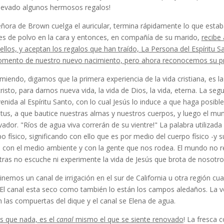
llevado algunos hermo­sos regalos!
ñora de Brown cuelga el auricular, termina rápidamente lo que estaba
es de polvo en la cara y en­tonces, en compañía de su marido,
recibe 
ellos, y aceptan los regalos que han traído, La Persona del Espíritu 
omento de nuestro nuevo nacimiento, pero ahora reconocemos su pr
iendo, digamos que la primera experiencia de la vida cristiana, es l
risto, para darnos nueva vida, la vida de Dios, la vida, eterna. La s
enida al Espíritu Santo, con lo cual Jesús lo induce a que haga posib
itus, a que bautice nuestras almas y nuestros cuerpos, y luego el mu
ador. "Ríos de agua viva corre­rán de su vientre!" La palabra utilizada
o físico, sig­nificando con ello que es por medio del cuerpo físico -
 con el medio ambiente y con la gente que nos rodea. El mundo no re
ras no escuche ni experi­mente la vida de Jesús que brota de nosotro
nemos un canal de irrigación en el sur de California u otra región cu
 El canal esta seco como también lo están los campos aledaños. La v
 las compuertas del dique y el canal se Elena de agua.
s que nada, es el
canal
mismo el que se siente renovado
! La fresca c