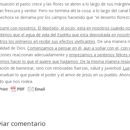
nuación el pasto crece y las flores se abren a lo largo de sus márgen
n frescura y verdor. Pero no termina ahí la cosa; a lo largo del canal
hechora se derrama por los campos haciendo que "el desierto flo­rezc
ocurre con nosotros. El depósito, el pozo, esta en nosotros cuando 
itimos que el agua de vida del Espíritu que esta depositada en nosot
ros los primeros en recibir sus efectos vivificantes
. De una manera n
ali­dad de Dios.
Comenzamos a pensar en él, aun a soñar con el, con m
iones reaccionan adecuadamente y
empe­zamos a sentirnos felices 
emos hacer lo que el quiere que hagamos. De la misma manera resp
ción de bienestar, sino con renovadas fuerzas, salud y juventud.
Lue
ueban lo que puede el poder y el amor de Jesús en su pueblo. Ahora es
o que nos rodea.
viar comentario