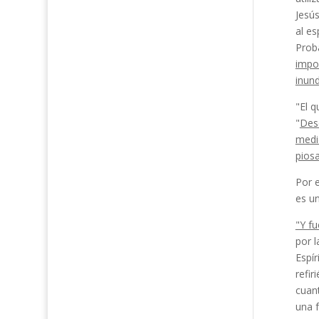
Jesús
al e
Prob
im­po
inund
"El 
"
Desd
medid
piosa
Por e
es un
"Y fu
por l
Espí
refir
cuant
una f