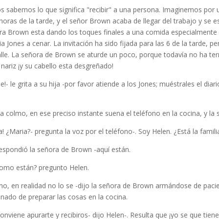
s sabemos lo que significa "recibir" a una persona. Imaginemos por 
horas de la tarde, y el señor Brown acaba de llegar del trabajo y se 
ra Brown esta dando los toques finales a una comida especial­mente 
ia Jones a cenar. La invitación ha sido fijada para las 6 de la tarde, 
lle. La señora de Brown se aturde un poco, porque todavía no ha term
 nariz ¡y su cabello esta desgreñado!
ie!- le grita a su hija -por favor atiende a los Jones; muéstrales el dia
a colmo, en ese preciso instante suena el teléfono en la cocina, y l
a! ¿Maria?- pregunta la voz por el teléfono-. Soy Helen. ¿Está la fami
respondió la señora de Brown -aquí están.
como están? pregunto Helen.
no, en realidad no lo se -dijo la señora de Brown armándose de pacie
nado de preparar las cosas en la cocina.
onviene apurarte y recibiros- dijo Helen-. Resulta que ¡yo se que tie