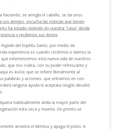
 haciendo, se arregla el cabello, se da unos
a sus ami­gos, escucha las noticias que tienen
Santo ha estado viviendo en nuestra "casa" desde
esencia y recibimos sus dones
.
a
llegada
del Espíritu Santo, por medio de
egunda experiencia es cuando
recibimos
o damos la
le que exterioricemos esta nueva vida de nuestros
ndo, que nos rodea, con su poder refrescante y
 aquí es
koilia,
que se refiere literalmente al
y sus palabras y acciones- que entramos en con­
cibirá ninguna ayuda ni acep­tara ningún desafió
s.
alquiera habitualmente árida la mayor parte del
egetación esta seca y muerta. De pronto se
orriente arrastra el detritus y apaga el polvo. A