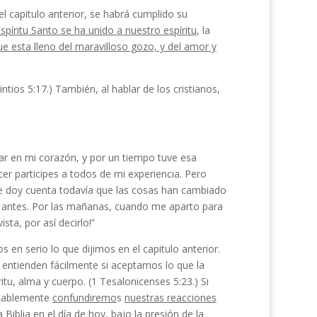
l capitulo anterior, se habrá cumplido su
spíritu Santo se ha unido a nuestro espíritu
, la
e esta lleno del maravilloso gozo, y del amor y
rintios 5:17.) También, al hablar de los cristianos,
trar en mi corazón, y por un tiempo tuve esa
r participes a todos de mi experiencia. Pero
Me doy cuenta todavía que las cosas han cambiado
e antes. Por las mañanas, cuan­do me aparto para
sta, por así decirlo!”
en serio lo que dijimos en el capitulo anterior.
e en­tienden fácilmente si aceptamos lo que la
ritu, alma y cuerpo. (1 Tesalonicenses 5:23.) Si
itablemente
confundi­remo
s
nuestras reacciones
Biblia en el día de hoy, bajo la presión de la