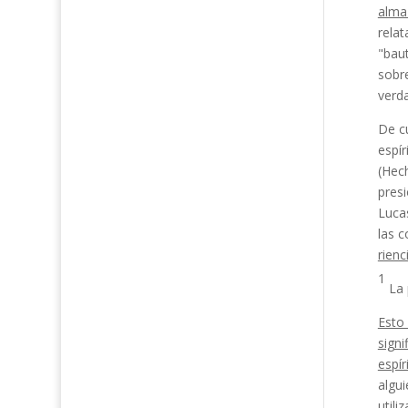
alm
relat
"bau
sobr
verda
De c
espír
(Hech
presi
Lucas
las 
rienc
1
La 
Esto 
sign
espír
algu
utili