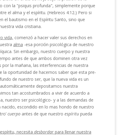
e" o con la "psiquis profunda", simplemente porque
re el alma y el espíritu. (Hebreos 4:12.) Pero si
 el bautismo en el Espíritu Santo, sino que
estra vida cristiana.
o vida,
comenzó a hacer valer sus derechos en
nuestra
alma
-esa porción psicológica de nuestro
síquica. Sin embargo, nuestro cuerpo y nuestra
tiempo antes de que ambos dominen otra vez
por la ma­ñana, las interferencias de nuestra
ne la oportunidad de hacernos saber que esta pre­
undo de nuestro ser, que la nueva vida es un
ia, automáticamente depositamos nuestra
tuvimos tan acostumbrados a vivir de acuerdo a
, nuestro ser psicológico- y a las de­mandas de
ién nacido, escondido en lo mas hondo de nuestro
tro’
cuerpo
antes de que nuestro
espíritu
pueda
espíritu, necesita
desbor­dar
para llenar nuestra