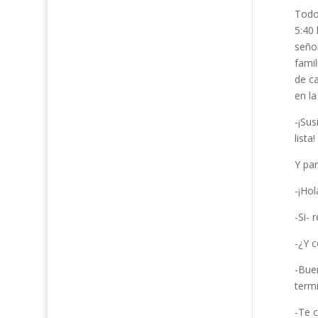
Todo
5:40 
seño
famil
de ca
en la
-¡Sus
lista!
Y par
-¡Hol
-Si- 
-¿Y 
-Bue
termi
-Te c