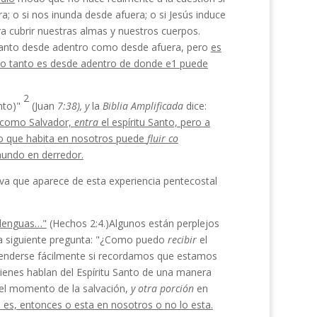
ra; o si nos inunda desde afuera; o si Jesús induce
a cubrir nues­tras almas y nuestros cuerpos.
tanto desde adentro como desde afuera, pero
es
lo tanto es desde adentro de donde e1 puede
2
anto)"
(Juan
7:38), y
la
Biblia Amplificada
dice:
 como Salvador,
entra
el espíritu Santo, pero a
nto que habita en nosotros puede
fluir co­
 mundo en derredor.
iva que aparece de esta ex­periencia pentecostal
s lenguas…"
(Hechos 2:4.)Algunos están perplejos
e la siguiente pregunta: "¿Como puedo
recibir
el
ntenderse fácilmente si recordamos que estamos
uienes hablan del Espíritu Santo de una manera
 el momen­to de la salvación,
y otra porción
en
 es, entonces o esta en nosotros o no lo esta.