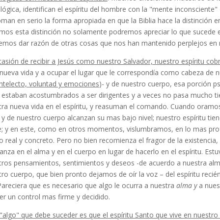
lógica, identifican el espíritu del hom­bre con la "mente inconscient
man en serio la forma apropiada en que la Biblia hace la distinción ent
os esta distinción no solamente podremos apre­ciar lo que sucede en
emos dar razón de otras cosas que nos han mantenido perplejos en nu
asión de recibir a Jesús como nuestro Salva­dor, nuestro espíritu cobr
 nueva vida y a ocupar el lugar que le correspondía como cabeza de 
inte­lecto, voluntad y emociones
)- y de nuestro cuerpo, esa porción p
 estaban acostumbrados a ser dirigentes y a veces no pasa mucho 
ra nueva vida en el espíritu, y reasuman el comando. Cuando oramos 
y de nuestro cuerpo alcanzan su mas bajo nivel; nuestro espíritu tie
e; y en este, como en otros momentos, vislum­bramos, en lo mas prof
o real y concreto. Pero no bien recomienza el fragor de la existenc
anza en el alma y en el cuerpo en lugar de hacerlo en el espíritu. Es
tros pen­samientos, sentimientos y deseos -de acuerdo a nuestra alma
ro cuerpo, que bien pronto dejamos de oír la voz – del espíritu rec
Pareciera que es ne­cesario que algo le ocurra a nuestra
alma y
a nues
er un control mas firme y decidido.
"algo" que debe suceder es que el espíritu Santo que vive en nuestro 