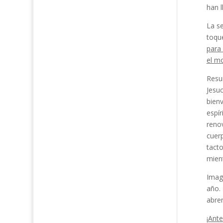
han 
La se
toqu
para 
el m
Resum
Jesuc
bienv
espír
renov
cuerp
tacto
mient
Imagi
año.
abren
¡
Ante