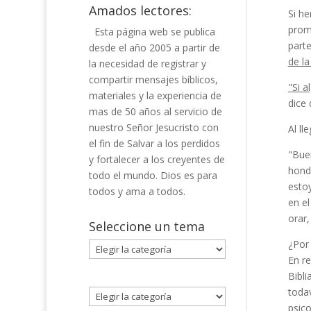
Amados lectores:
Si he
prom
Esta página web se publica
part
desde el año 2005 a partir de
de la
la necesidad de registrar y
compartir mensajes bíblicos,
"Si a
materiales y la experiencia de
dice
mas de 50 años al servicio de
nuestro Señor Jesucristo con
Al ll
el fin de Salvar a los perdidos
"Buen
y fortalecer a los creyentes de
hond
todo el mundo. Dios es para
esto
todos y ama a todos.
en el
orar,
Seleccione un tema
¿Por 
Seleccione
En re
un
Bibli
tema
toda
psico