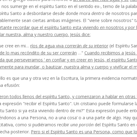
 nos sumerge en el espíritu Santo en el sentido ex-, terno de la palab
spíritu Santo a desbordarse des­de donde mora
dentro
de nosotros par
ablemente sean ciertas ambas imágenes. El "viene sobre nosotros" 
rtante recordar que el espíritu Santo esta viviendo
en
nosotros
y
por 
ar nuestra, alma y nuestro cuerpo. Jesús dice:
que cree en mi…
ríos de agua viva correrán
de su
interior
(el Espíritu S
e lo mas recóndito de su ser correrán
…"
Cuando recibimos a Jesús
a que perseveramos ‘ en confiar y en creer en Jesús, el espíritu Sa
mente para inundar, o bautizar, nuestra alma y cuerpo y vivificar el
llo es que una y otra vez en la Escritura, la primera evidencia normat
a efusión:
eron todos llenos del espíritu Santo, y co­menzaron a hablar en otra
a expresión "recibir el Espíritu Santo". Un cristiano puede formulars
ritu Santo si ya esta viviendo dentro de mi?" Esta expresión puede e
iéndonos a una Persona, no a una cosa’ o a una parte de algo. Hay q
itativa, como si pudiéramos recibir
una porción
del Espíritu Santo en
echa pos­terior.
Pero si el Espíritu Santo es una Persona, como que lo