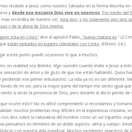
mos recibido a Jesús como nuestro Salvador en la forma descrita en e
esa y
desde ese instante Dios vive en nosotros
.
Por medio del
E
e más recóndita de nuestro ser,
esta vivo, y
no solamente vivo sino qu
 paz y de la gloria de Dios mismo.
lguno esta en Cristo"
dice el apóstol Pablo
, "nueva criatura es
." (2 Co
 que
están sentados en lugares celestiales con Cristo
. (Efesios 2:6.)
egar a este punto puede ocurrirnos lo que a muchos:
o, en realidad soy distinto. Algo sucedió cuan­do invite a Jesús a en
a sensación de amor y de gozo de que me están hablando. Quise hace
y perdiendo ese primer entusiasmo. La vida ya no es tan diferente. 
 fondo de mi ser, pero la mayor parte del tiempo me siento igual qu
 siento a veces la presencia de Dios, pero durante el día lo pierdo de vi
que ocurre esto? No es difícil comprenderlo si recordamos y tomamos 
alidad, muchos proble­mas muy difíciles en la experiencia cristiana, s
a nos dice sobre la naturaleza del hombre como un ser tri­partito: espí
vía pensamos en términos de un doble aspecto -alma y cuerpo- inev
lógicas con nuestra vida espiritual
. Muchos excelentes maestros de la 