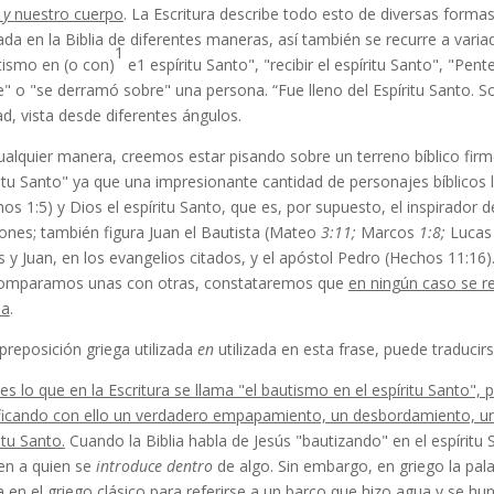
a
y
nuestro cuerpo
. La Escritura describe todo esto de diversas formas
ada en la Biblia de diferentes maneras, así también se recurre a varia
1
tismo en (o con)
e1 espíritu Santo", "recibir el espíritu Santo", "Pente
e" o "se derramó sobre" una persona. “Fue lleno del Espíritu Santo. 
d, vista desde diferentes ángulos.
ualquier manera, creemos estar pisando sobre un terreno bíblico firm
itu Santo" ya que una impre­sionante cantidad de personajes bíblicos 
os 1:5) y Dios el espíritu Santo, que es, por supuesto, el inspirador d
ones; también figura Juan el Bautista (Mateo
3:11;
Marcos
1:8;
Luca
 y Juan, en los evangelios citados, y el apóstol Pedro (Hechos 11:16
comparamos unas con otras, constataremos que
en ningún caso se re
ia
.
preposición griega utilizada
en
utilizada en esta frase, puede traducirs
es lo que en la Escritura se llama "el bautis­mo en el espíritu Santo",
ificando con ello un ver­dadero empapamiento, un desbordamiento, un
itu Santo.
Cuando la Biblia habla de Jesús "bautizando" en el espíritu
ien a quien se
introduce dentro
de algo. Sin embargo, en griego la pal
za en el griego clásico para referirse a
un barco que hizo agua y se
hun