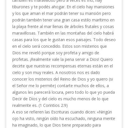
también es maravilloso pero a veces es frío, hay
tiburones y te podés ahogar. En el cielo hay mansiones
y los que aman el mar podrán tener su mansión pero
podrán también tener una gran casa estilo marítimo en
la playa frente al mar llenas de árboles frutales y cosas
maravillosas. También en las montañas del cielo habrá
casas para los que le gustan esos paisajes. Todo deseo
en el cielo será concedido. Estos son misterios que
Dios me reveló porque soy profeta y amigo de
profetas. ¡Realmente vale la pena servir a Dios! Quiero
decirte que nuestras recompensas eternas están en el
cielo y son muy reales. A nosotros nos es dado
conocer los misterios del Reino de Dios y yo quiero (si
el Señor me lo permite) contarte muchos de ellos, a
algunos les parecerá locura, pero todo lo que yo pueda
Decir de Dios y del cielo es mucho menos de lo que
realmente es. (1 Corintios 2:9)
A eso se refieren las Escrituras cuando dicen: «Ningún
ojo ha visto, ningún oído ha escuchado, ninguna mente
ha imaginado, lo que Dios tiene preparado para