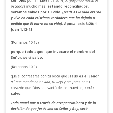
con Dios
por la muerte de su Hijo,
(pagando nuestros
pecados
) mucho más,
estando reconciliados,
seremos salvos por su vida.
(Jesús es la vida eterna
y vive en cada cristiano verdadero que ha dejado o
pedido que El entre en su vida).
Apocalipsis 3:20; 1
Juan 1:12-13.
(Romanos 10:13)
porque todo aquel que invocare el nombre del
Señor, será salvo.
(Romanos 10:9)
que si confesares con tu boca que
Jesús es el Señor
,
(El que manda en tu vida, tu
Rey
) y creyeres en tu
corazón que Dios le levantó de los muertos,
serás
salvo
.
Todo aquel que a través de arrepentimiento y de la
decisión de que Jesús sea su Señor y Rey, será