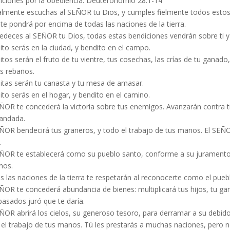
iciones por la obediencia. Deuteronomio 28:1-14
ealmente escuchas al SEÑOR tu Dios, y cumples fielmente todos est
te pondrá por encima de todas las naciones de la tierra.
bedeces al SEÑOR tu Dios, todas estas bendiciones vendrán sobre ti 
to serás en la ciudad, y bendito en el campo.
tos serán el fruto de tu vientre, tus cosechas, las crías de tu ganado
us rebaños.
itas serán tu canasta y tu mesa de amasar.
to serás en el hogar, y bendito en el camino.
ÑOR te concederá la victoria sobre tus enemigos. Avanzarán contra t
andada.
ÑOR bendecirá tus graneros, y todo el trabajo de tus manos. El SEÑOR
.
EÑOR te establecerá como su pueblo santo, conforme a su juramento
nos.
 las naciones de la tierra te respetarán al reconocerte como el pue
ÑOR te concederá abundancia de bienes: multiplicará tus hijos, tu gan
asados juró que te daría.
ÑOR abrirá los cielos, su generoso tesoro, para derramar a su debido t
 el trabajo de tus manos. Tú les prestarás a muchas naciones, pero 