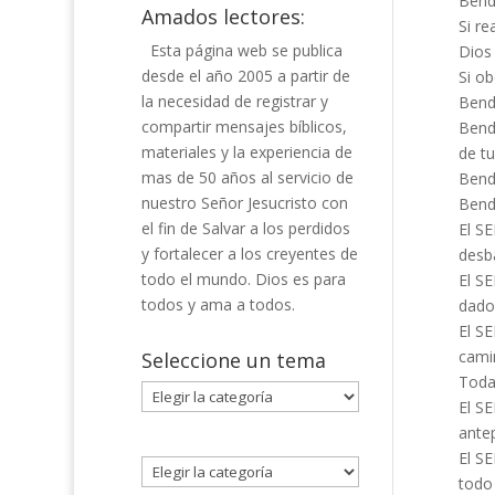
Bend
Amados lectores:
Si r
Esta página web se publica
Dios 
desde el año 2005 a partir de
Si o
la necesidad de registrar y
Bendi
compartir mensajes bíblicos,
Bendi
materiales y la experiencia de
de t
mas de 50 años al servicio de
Bend
nuestro Señor Jesucristo con
Bendi
el fin de Salvar a los perdidos
El SE
y fortalecer a los creyentes de
desb
todo el mundo. Dios es para
El SE
todos y ama a todos.
dado
El S
cami
Seleccione un tema
Todas
Seleccione
El SE
un
antep
tema
El SE
todo