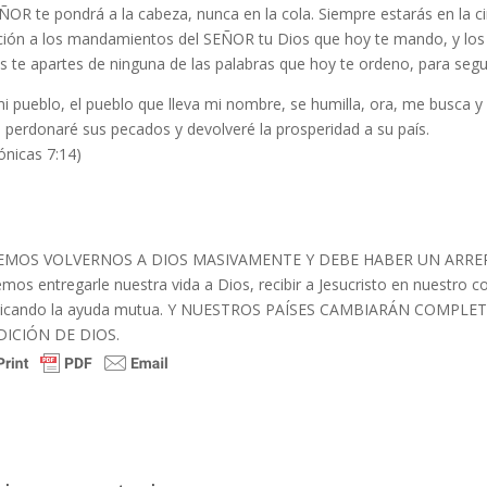
ÑOR te pondrá a la cabeza, nunca en la cola. Siempre estarás en la c
ción a los mandamientos del SEÑOR tu Dios que hoy te mando, y los
 te apartes de ninguna de las palabras que hoy te ordeno, para seguir
mi pueblo, el pueblo que lleva mi nombre, se humilla, ora, me busca 
, perdonaré sus pecados y devolveré la prosperidad a su país.
ónicas 7:14)
MOS VOLVERNOS A DIOS MASIVAMENTE Y DEBE HABER UN ARREP
os entregarle nuestra vida a Dios, recibir a Jesucristo en nuestro cor
ticando la ayuda mutua. Y NUESTROS PAÍSES CAMBIARÁN COMP
ICIÓN DE DIOS.