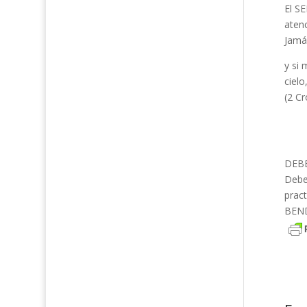
El SE
aten
Jamás
y si 
cielo
(2 Cr
DEBE
Debem
prac
BEND