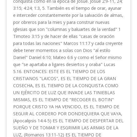
conquista como en la época de Josué. Josué 2:9-11, 24;
3:15; 4:24; 1:3, 5. También es el tiempo de orar, ayunar
e interceder constantemente por la salvación de almas,
por obreros para la mies y para construir nuevas
iglesias que son "columnas y baluartes de la verdad" 1
Timoteo 3:15 y de hacer de ellas "casas de oración
para todas las naciones" Marcos 11:17 y cada creyente
debe tener momentos a solas con Dios "al estilo
Daniel" Daniel 6:10; Mateo 6:6 y como el Señor mismo
que "se apartaba a ligares desiertos y oraba" Lucas
5.16. ENTONCES: ESTE ES EL TIEMPO DE LOS
CRISTIANOS "LAICOS", ES EL TIEMPO DE LA GRAN
COSECHA, ES EL TIEMPO DE LA CONQUISTA COMO
UN EJÉRCITO DE LUZ QUE INVADE LAS TINIEBLAS
MISMAS, ES EL TIEMPO DE "RECOGER EL BOTIN"
PORQUE CRISTO YA HA VENCIDO, ES EL TIEMPO DE
SEGUIR AL CORDERO POR DONDEQUIERA QUE VAYA,
(Apocalipsis 14:4-5) ES EL TIEMPO DE DESPERTAR DEL
SUEÑO Y DE TOMAR Y ESGRIMIR LAS ARMAS DE LA
LUZ, (Romanos 13:11-12) ES EL TIEMPO DE