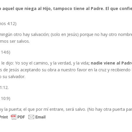
 aquel que niega al Hijo, tampoco tiene al Padre. El que confie
hos 4:12)
ningún otro hay salvación; (solo en Jesús) porque no hay otro nombre
mos ser salvos.
 14:6)
 le dijo: Yo soy el camino, y la verdad, y la vida
; nadie viene al Padr
s de Jesús aceptando su obra a nuestro favor en la cruz y recibiendo l
 su salvador.
1:12.
 10:9)
y la puerta; el que por mí entrare, será salvo. (No hay otra puerta para