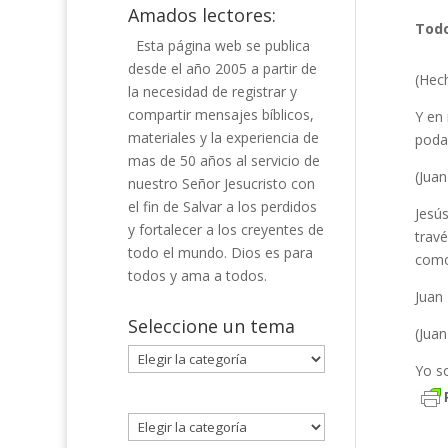
Amados lectores:
Todo
Esta página web se publica
desde el año 2005 a partir de
(Hec
la necesidad de registrar y
compartir mensajes bíblicos,
Y en 
materiales y la experiencia de
poda
mas de 50 años al servicio de
(Juan
nuestro Señor Jesucristo con
el fin de Salvar a los perdidos
Jesús
y fortalecer a los creyentes de
travé
todo el mundo. Dios es para
como
todos y ama a todos.
Juan 
Seleccione un tema
(Juan
Seleccione
Yo so
un
tema