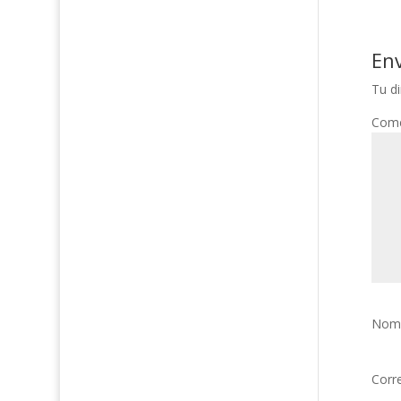
En
Tu di
Come
Nom
Corr