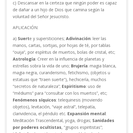
c) Descansar en la certeza que ningún poder es capaz
de dañar a un hijo de Dios que camina según la
voluntad del Señor Jesucristo.
APLICACIÓN:
a)
Suert
e y supersticiones;
Adivinación
: leer las
manos, cartas, sortijas, por hojas de té, por tablas
“ouija”, por espíritus de muertos, bolas de cristal, etc;
Astrología
: Creer en la influencia de planetas y
estrellas sobra la vida de uno;
Brujería
: magia blanca,
magia negra, curanderismo, fetichismo, (objetos u
estatuas que “traen suerte”), hechicería, muchos
“secretos de naturaleza”;
Espiritismo
: uso de
“médiums” para “consultar con los muertos”, etc;
Fenómenos síquicos
: telequinesis (moviendo
objetos), levitación, “viaje astral”, telepatía,
clarividencia, el péndulo etc.
Expansión mental
:
Meditación Trascendental, yoga, drogas;
Sanidades
por poderes ocultistas
, “grupos espiritistas”;