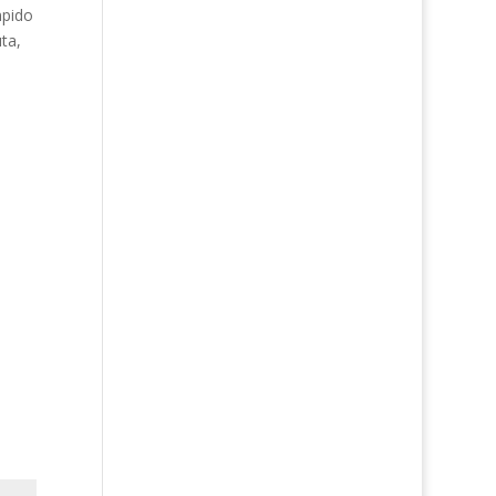
mpido
ta,