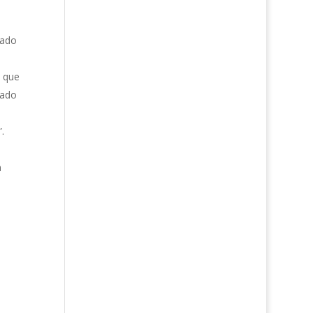
sado
” que
rado
.
a