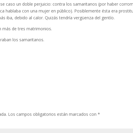
 ese caso un doble perjuicio: contra los samaritanos (por haber corro
unca hablaba con una mujer en público). Posiblemente ésta era prostitu
s iba, debido al calor. Quizás tendría vergüenza del gentío.
an más de tres matrimonios.
raban los samaritanos.
ada.
Los campos obligatorios están marcados con
*