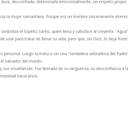
; dura, desconfiada, deteriorada emocionalmente, sin respeto propio
 hacia la mujer samaritana. Porque era un hombre sinceramente intere
 simboliza el Espíritu Santo, quien llena y satisface al creyente. “Agua
 usar para tratar de llenar su vida, pero que, sin Dios, lo deja frust
o personal. Luego la invita a ser una “verdadera adoradora del Padre”
, el Salvador del mundo.
y sus enseñanzas. Fue liberada de su vergüenza, su desconfianza a l
comunidad hacia Jesús.