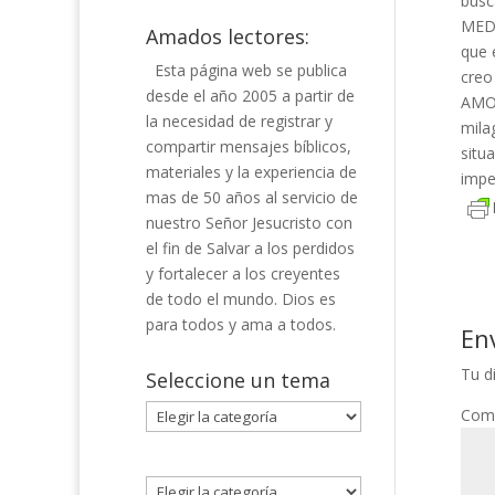
busc
MEDI
Amados lectores:
que 
Esta página web se publica
creo
desde el año 2005 a partir de
AMOR
la necesidad de registrar y
mila
compartir mensajes bíblicos,
situ
materiales y la experiencia de
impe
mas de 50 años al servicio de
nuestro Señor Jesucristo con
el fin de Salvar a los perdidos
y fortalecer a los creyentes
de todo el mundo. Dios es
para todos y ama a todos.
En
Tu d
Seleccione un tema
Seleccione
Com
un
tema