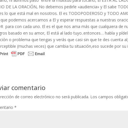
arlo, ni abrirnos paso entre la multitud para tocarlo, El ESTÁ
O DE LA ORACIÓN, No debemos pedirle «audiencia» y El sabe TODO
es lo que está mal en nosotros. El es TODOPODEROSO y TODO AMOR
 que podemos acercarnos a El y esperar respuestas a nuestras ora
 para con cada uno. El es el que nos ama más que cualquiera de nu
gros basado en su amor, El está al lado tuyo..entonces… habla y pídele
ación o problema que tengas y verás que casi sin que te des cuenta a
rceptible (muchas veces) que cambia tu situación,eso sucede por su
viar comentario
irección de correo electrónico no será publicada.
Los campos obligat
entario
*