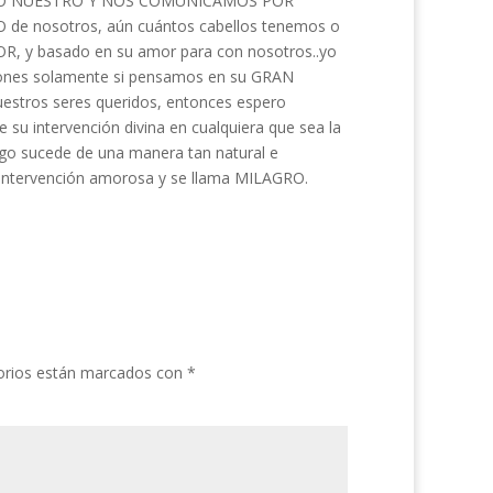
 AL LADO NUESTRO Y NOS COMUNICAMOS POR
 de nosotros, aún cuántos cabellos tenemos o
, y basado en su amor para con nosotros..yo
ciones solamente si pensamos en su GRAN
estros seres queridos, entonces espero
 su intervención divina en cualquiera que sea la
lgo sucede de una manera tan natural e
 intervención amorosa y se llama MILAGRO.
orios están marcados con
*