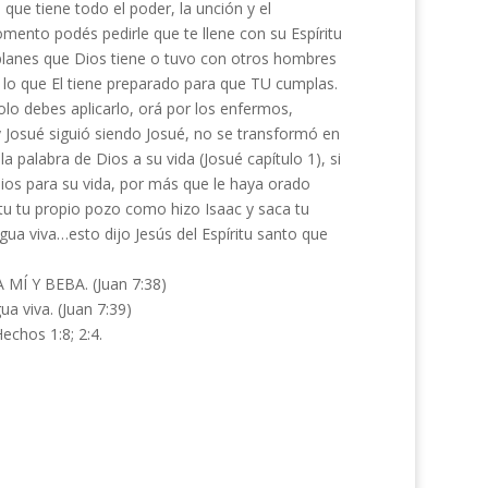
 que tiene todo el poder, la unción y el
omento podés pedirle que te llene con su Espíritu
s planes que Dios tiene o tuvo con otros hombres
de lo que El tiene preparado para que TU cumplas.
solo debes aplicarlo, orá por los enfermos,
Josué siguió siendo Josué, no se transformó en
la palabra de Dios a su vida (Josué capítulo 1), si
ios para su vida, por más que le haya orado
tu tu propio pozo como hizo Isaac y saca tu
gua viva…esto dijo Jesús del Espíritu santo que
A MÍ Y BEBA. (Juan 7:38)
ua viva. (Juan 7:39)
echos 1:8; 2:4.