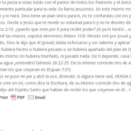
 tu pieza a solas estás con el pastor de todos los Pastores y el único
miento particular para tu vida: Se llama Jesucristo. En este mismo m
 y lo hará. Dios tiene un plan único para ti, no te confundas con lo
os. Decile a Jesús que te revele su voluntad para ti y no te desvíes 
os 2:10. ¿querés que oren por ti para recibir poder? ¡Si ya lo tenés! …
né las manos, expulsá demonios Mateo 10:8. Moisés oró por Josué y 
s, Dios le dijo que él (Josué) debía esforzarse y ser valiente y aplicar 
o hubiera hecho o hubiera pecado o se hubiera apartado del plan de D
és mismo no hubiera triunfado, ni pasado nada. De ti depende, cava 
a agua ¿entendés?.Génesis 26:22-25. De tu interior correrán ríos de a
irían los que creyeran en El.(Juan 7:37)
s se puso en pie y alzó la voz, diciendo: Si alguno tiene sed, VENGA 
e cree en mí, como dice la Escritura, de su interior correrán ríos de ag
dijo del Espíritu Santo que habían de recibir los que creyesen en él… H