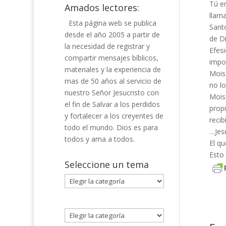
Tú en
Amados lectores:
llama
Esta página web se publica
Santo
desde el año 2005 a partir de
de Di
la necesidad de registrar y
Efesi
compartir mensajes bíblicos,
impo
materiales y la experiencia de
Moisé
mas de 50 años al servicio de
no l
nuestro Señor Jesucristo con
Mois
el fin de Salvar a los perdidos
propi
y fortalecer a los creyentes de
recib
todo el mundo. Dios es para
…Jesú
todos y ama a todos.
El qu
Esto 
Seleccione un tema
Seleccione
un
tema