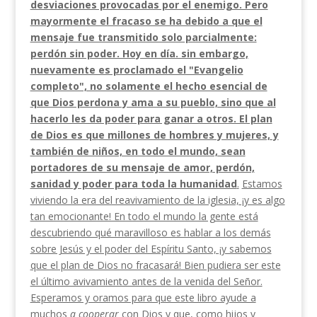
desviaciones provocadas por el enemigo. Pero
mayormente el fracaso se ha debido a que el
mensaje fue transmitido solo par­cialmente:
perdón sin poder. Hoy en día. sin embar­go,
nuevamente es proclamado el "Evangelio
comple­to", no solamente el hecho esencial de
que Dios perdona y ama a su pueblo, sino que al
hacerlo les da poder para ganar a otros. El plan
de Dios es que millones de hombres y mujeres, y
también de niños, en todo el mundo, sean
portadores de su mensaje de amor, perdón,
sanidad y poder para toda la humani­dad
.
Estamos
viviendo la era del reavivamiento de la iglesia, ¡y es algo
tan emocionante! En todo el mundo la gente está
descubriendo qué maravilloso es hablar a los demás
sobre Jesús y el poder del Espíritu Santo, ¡y sabemos
que el plan de Dios no fracasará! Bien pudiera ser este
el último avivamiento antes de la venida del Señor.
Esperamos y oramos para que este libro ayude a
muchos
a cooperar
con Dios y que, como hijos y