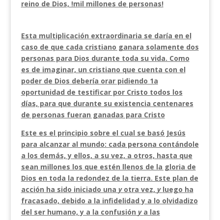
reino de Dios, !mil millones de personas!
Esta multiplicación extraordinaria se daría en el
caso de que cada cristiano ganara solamente dos
personas para Dios durante toda su vida. Como
es de imaginar, un cristiano que cuenta con el
poder de Dios debería orar pidiendo 1a
oportunidad de testifi­car por Cristo todos los
días, para que durante su existencia centenares
de personas fueran ganadas para Cristo
Este es el principio sobre el cual se basó Jesús
para alcanzar al mundo: cada persona contándole
a los demás, y ellos, a su vez, a otros, hasta que
sean millones los que estén llenos de la gloria de
Dios en toda la redondez de la tierra. Este plan de
acción ha sido iniciado una
y
otra vez,
y
luego ha
fracasado, debido a la infidelidad y a lo olvidadizo
del ser huma­no, y a
la confusión
y
a las