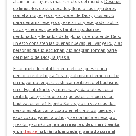
alcanzar los lugares mas remotos del mundo.
Después
de limpiarlos de sus pecados, lle­nó a sus seguidores
con el amor, el gozo y el poder de Dios, y los envió
para derramar ese gozo, ese amor y ese poder sobre
otros y decirles que ellos también podían ser
perdonados y llenados de la gloria y del poder de Dios.
En esto consisten las buenas nuevas, el Evangelio, y las
personas que lo escuchan y lo aceptan forman parte
del pueblo de Dios, la Iglesia.
Es un método notablemente eficaz, pues si una
persona recibe hoy a Cristo, y al mismo tiempo recibe
un mayor poder para testificar recibiendo el bautismo
en el Espíritu Santo, y mañana ayuda a otros dos a
recibirlo, asegurándose de que estos también sean
bautizados en e1 Espíritu Santo, y a su vez esas dos
personas alcanzan a cuatro en el día subsiguiente, y
esos cuatro ganen a ocho, y se continúa en esa pro­
gresión geométrica,
en un mes, es decir en treinta
y un
días se
habrán alcanzado y ganado para el