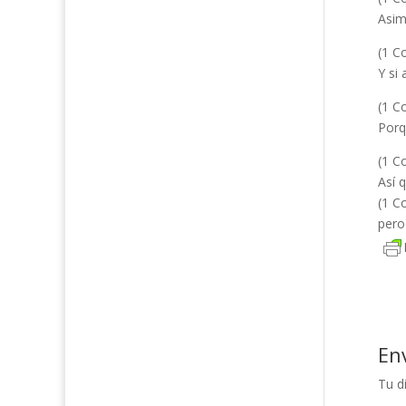
Asim
(1 Co
Y si
(1 Co
Porq
(1 Co
Así 
(1 Co
pero
En
Tu d