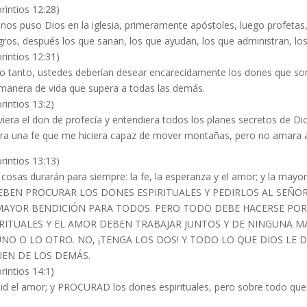
rintios 12:28)
unos puso Dios en la iglesia, primeramente apóstoles, luego profetas
gros, después los que sanan, los que ayudan, los que administran, lo
rintios 12:31)
lo tanto, ustedes deberían desear encarecidamente los dones que s
manera de vida que supera a todas las demás.
rintios 13:2)
uviera el don de profecía y entendiera todos los planes secretos de Di
era una fe que me hiciera capaz de mover montañas, pero no amara a 
rintios 13:13)
 cosas durarán para siempre: la fe, la esperanza y el amor; y la mayor 
EBEN PROCURAR LOS DONES ESPIRITUALES Y PEDIRLOS AL SEÑO
MAYOR BENDICIÓN PARA TODOS. PERO TODO DEBE HACERSE POR
IRITUALES Y EL AMOR DEBEN TRABAJAR JUNTOS Y DE NINGUNA M
UNO O LO OTRO. NO, ¡TENGA LOS DOS! Y TODO LO QUE DIOS LE D
IEN DE LOS DEMÁS.
rintios 14:1)
id el amor; y PROCURAD los dones espirituales, pero sobre todo que 