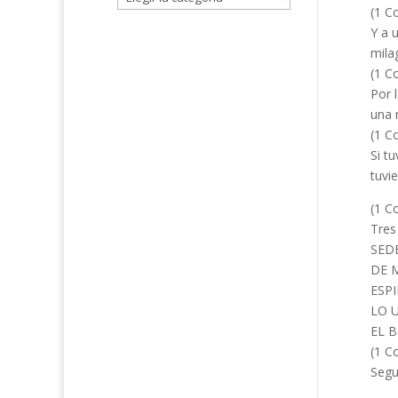
(1 Co
Y a 
mila
(1 Co
Por 
una 
(1 Co
Si t
tuvi
(1 Co
Tres
SED
DE 
ESP
LO 
EL B
(1 Co
Segu