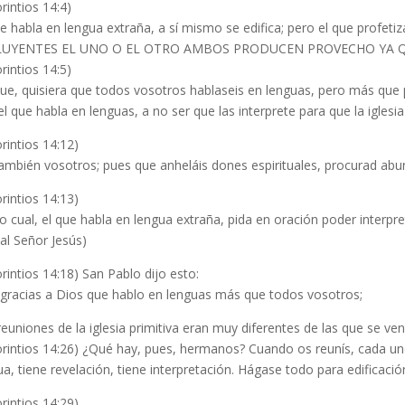
rintios 14:4)
ue habla en lengua extraña, a sí mismo se edifica; pero el que profetiz
LUYENTES EL UNO O EL OTRO AMBOS PRODUCEN PROVECHO YA Q
rintios 14:5)
que, quisiera que todos vosotros hablaseis en lenguas, pero más que 
l que habla en lenguas, a no ser que las interprete para que la iglesia 
rintios 14:12)
también vosotros; pues que anheláis dones espirituales, procurad abunda
rintios 14:13)
lo cual, el que habla en lengua extraña, pida en oración poder interpr
 al Señor Jesús)
orintios 14:18) San Pablo dijo esto:
gracias a Dios que hablo en lenguas más que todos vosotros;
reuniones de la iglesia primitiva eran muy diferentes de las que se ven
orintios 14:26) ¿Qué hay, pues, hermanos? Cuando os reunís, cada uno
ua, tiene revelación, tiene interpretación. Hágase todo para edificació
rintios 14:29)