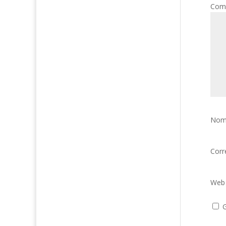
Com
Nom
Corr
Web
G