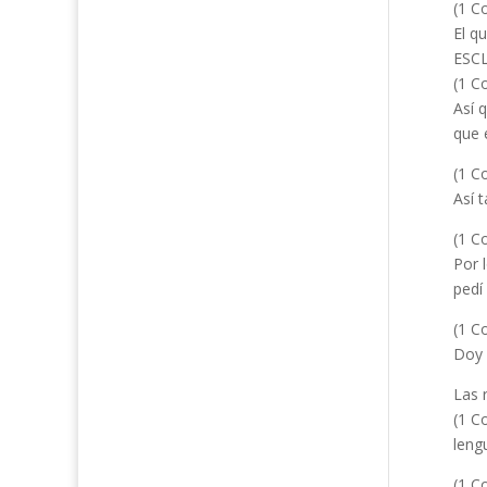
(1 Co
El q
ESC
(1 Co
Así 
que e
(1 Co
Así 
(1 Co
Por 
pedí
(1 C
Doy 
Las 
(1 C
leng
(1 Co