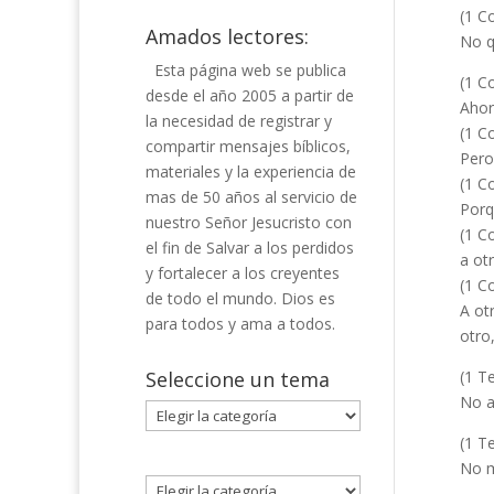
(1 Co
Amados lectores:
No q
Esta página web se publica
(1 Co
desde el año 2005 a partir de
Ahor
la necesidad de registrar y
(1 Co
compartir mensajes bíblicos,
Pero
materiales y la experiencia de
(1 Co
mas de 50 años al servicio de
Porq
nuestro Señor Jesucristo con
(1 Co
el fin de Salvar a los perdidos
a ot
y fortalecer a los creyentes
(1 Co
de todo el mundo. Dios es
A ot
para todos y ama a todos.
otro
Seleccione un tema
(1 T
No a
Seleccione
un
(1 T
tema
No m