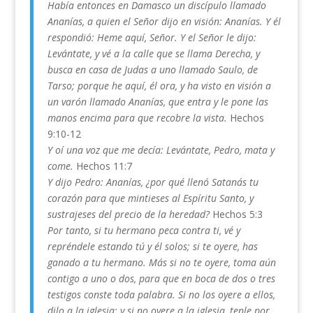
Había entonces en Damasco un discípulo llamado
Ananías, a quien el Señor dijo en visión: Ananías. Y él
respondió: Heme aquí, Señor. Y el Señor le dijo:
Levántate, y vé a la calle que se llama Derecha, y
busca en casa de Judas a uno llamado Saulo, de
Tarso; porque he aquí, él ora, y ha visto en visión a
un varón llamado Ananías, que entra y le pone las
manos encima para que recobre la vista.
Hechos
9:10-12
Y oí una voz que me decía: Levántate, Pedro, mata y
come.
Hechos 11:7
Y dijo Pedro: Ananías, ¿por qué llenó Satanás tu
corazón para que mintieses al Espíritu Santo, y
sustrajeses del precio de la heredad?
Hechos 5:3
Por tanto, si tu hermano peca contra ti, vé y
repréndele estando tú y él solos; si te oyere, has
ganado a tu hermano. Más si no te oyere, toma aún
contigo a uno o dos, para que en boca de dos o tres
testigos conste toda palabra. Si no los oyere a ellos,
dilo a la iglesia; y si no oyere a la iglesia, tenle por