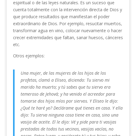
espiritual o de las leyes naturales. Es un suceso que
cuenta totalmente con la intervención directa de Dios y
que produce resultados que manifiestan el poder
extraordinario de Dios. Por ejemplo, resucitar muertos,
transformar agua en vino, colocar nuevamente o hacer
crecer extremidades que faltan, sanar huesos, cánceres
etc.
Otros ejemplos:
Una mujer, de las mujeres de los hijos de los
profetas, clamó a Eliseo, diciendo: Tu siervo mi
marido ha muerto; y tú sabes que tu siervo era
temeroso de Jehová; y ha venido el acreedor para
tomarse dos hijos míos por siervos. Y Eliseo le dijo:
¿Qué te haré yo? Declárame qué tienes en casa. Y ella
dijo: Tu sierva ninguna cosa tiene en casa, sino una
vasija de aceite. El le dijo: Vé y pide para ti vasijas
prestadas de todos tus vecinos, vasijas vacías, no
pocas. Entra luego, y enciérrate tú y tus hijos; y echa