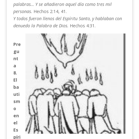
palabras… Y se añadieron aquel día como tres mil
personas.
Hechos 2:14, 41.
Y todos fueron llenos del Espíritu Santo, y hablaban con
denuedo la Palabra de Dios.
Hechos 4:31.
Pre
gu
nt
a
8.
El
ba
uti
sm
o
en
el
Es
píri