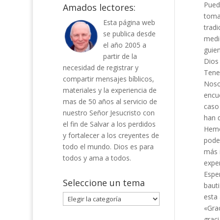
Pued
Amados lectores:
tomad
Esta página web
tradi
se publica desde
medid
el año 2005 a
guien
partir de la
Dios
necesidad de registrar y
Tenem
compartir mensajes bíblicos,
Noso
materiales y la experiencia de
encue
mas de 50 años al servicio de
caso 
nuestro Señor Jesucristo con
han d
el fin de Salvar a los perdidos
Hemo
y fortalecer a los creyentes de
podem
todo el mundo. Dios es para
más 
todos y ama a todos.
exper
Esper
Seleccione un tema
bauti
esta 
Seleccione
«Grac
un
graci
tema