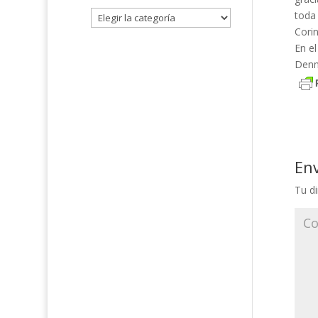
toda 
Corin
En e
Denn
En
Tu di