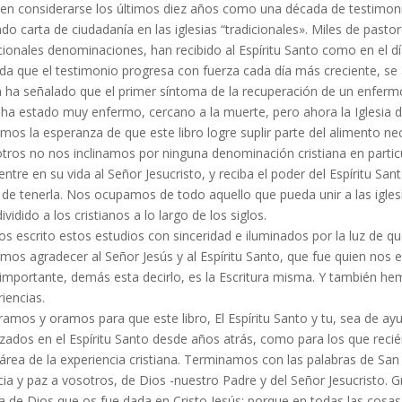
en considerarse los últimos diez años como una década de testimonio
o carta de ciudadanía en las iglesias “tradicionales». Miles de pastor
cionales denominaciones, han recibido al Espíritu Santo como en el d
a que el testimonio progresa con fuerza cada día más crecien­te, se
 ha señalado que el primer síntoma de la recu­peración de un enfermo
 ha estado muy enfermo, cercano a la muerte, pero ahora la Iglesia d
os la espe­ranza de que este libro logre suplir parte del alimento ne
tros no nos inclinamos por ninguna denominación cristiana en partic
ntre en su vida al Señor Jesucristo, y reciba el poder del Espíritu 
de tenerla. Nos ocupamos de todo aquello que pueda unir a las igles
ividido a los cristianos a lo largo de los siglos.
s escrito estos estudios con sinceridad e iluminados por la luz d
os agradecer al Señor Jesús y al Espíritu Santo, que fue quien nos e
importante, demás esta decirlo, es la Es­critura misma. Y también h
iencias.
amos y oramos para que este libro, El Espíritu Santo y tu, sea de ay
zados en el Espíritu Santo desde años atrás, como para los que recié
área de la experiencia cristiana. Terminamos con las palabras de San
ia y paz a vosotros, de Dios -nuestro Padre y del Señor Jesucristo. 
a de Dios que os fue dada en Cristo Jesús; porque en todas las cosas 