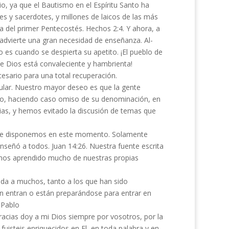
, ya que el Bautismo en el Espíritu Santo ha
es y sacer­dotes, y millones de laicos de las más
ía del primer Pentecostés. Hechos 2:4. Y ahora, a
 advierte una gran necesidad de enseñanza. Al­
 es cuando se despierta su apetito. ¡El pueblo de
e Dios está convaleciente y hambrienta!
cesario para una total recuperación.
ular. Nues­tro mayor deseo es que la gente
Santo, haciendo caso omiso de su denominación, en
ias, y hemos evi­tado la discusión de temas que
e que disponemos en este momento. Solamente
nseñó a todos. Juan 14:26. Nuestra fuente escrita
emos aprendido mucho de nuestras propias
uda a muchos, tanto a los que han sido
n entran o están pre­parándose para entrar en
 Pablo
Gracias doy a mi Dios siempre por vosotros, por la
fuisteis enriquecidos en El, en toda palabra y en