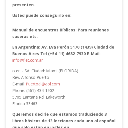
presenten.
Usted puede conseguirlo en:
Manual de encuentros Bíblicos: Para reuniones
caseras etc.
En Argentina: Av. Eva Perón 5170 (1439) Ciudad de
Buenos Aires Tel (+54-11) 4682-7930 E-Mail:
info@fiet.com.ar
o en USA: Ciudad: Miami (FLORIDA)
Rev. Alfonso Puerto
E-mail:
Puertoal@aol.com
Phone: (561) 434-1902
5705 Lantana Rd. Lakeworth
Florida 33463
Queremos decirle que estamos traduciendo 3
libros básicos de 13 lecciones cada uno al español
que solo están en inglés en