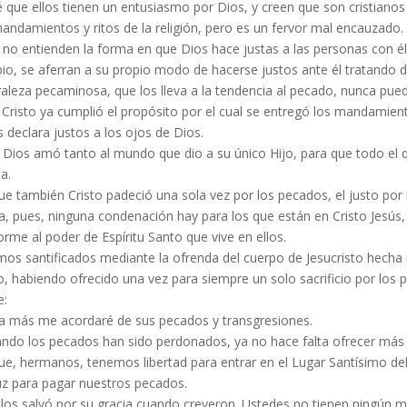
 que ellos tienen un entusiasmo por Dios, y creen que son cristianos
andamientos y ritos de la religión, pero es un fervor mal encauzado.
no entienden la forma en que Dios hace justas a las personas con él
io, se aferran a su propio modo de hacerse justos ante él tratando 
aleza pecaminosa, que los lleva a la tendencia al pecado, nunca pue
Cristo ya cumplió el propósito por el cual se entregó los mandamien
s declara justos a los ojos de Dios.
Dios amó tanto al mundo que dio a su único Hijo, para que todo el qu
a.
e también Cristo padeció una sola vez por los pecados, el justo por l
a, pues, ninguna condenación hay para los que están en Cristo Jesús,
rme al poder de Espíritu Santo que vive en ellos.
mos santificados mediante la ofrenda del cuerpo de Jesucristo hecha
o, habiendo ofrecido una vez para siempre un solo sacrificio por los 
e:
a más me acordaré de sus pecados y transgresiones.
ndo los pecados han sido perdonados, ya no hace falta ofrecer más s
ue, hermanos, tenemos libertad para entrar en el Lugar Santísimo del
ruz para pagar nuestros pecados.
los salvó por su gracia cuando creyeron. Ustedes no tienen ningún mé