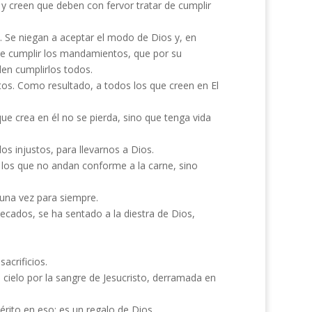
 y creen que deben con fervor tratar de cumplir
. Se niegan a aceptar el modo de Dios y, en
de cumplir los mandamientos, que por su
den cumplirlos todos.
tos. Como resultado, a todos los que creen en El
e crea en él no se pierda, sino que tenga vida
os injustos, para llevarnos a Dios.
 los que no andan conforme a la carne, sino
 una vez para siempre.
pecados, se ha sentado a la diestra de Dios,
acrificios.
 cielo por la sangre de Jesucristo, derramada en
rito en eso; es un regalo de Dios.