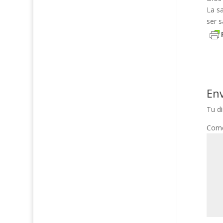
La s
ser s
En
Tu di
Come