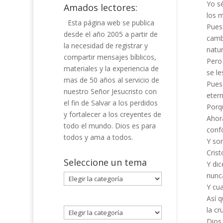
Yo sé
Amados lectores:
los m
Esta página web se publica
Pues 
desde el año 2005 a partir de
camb
la necesidad de registrar y
natur
compartir mensajes bíblicos,
Pero 
materiales y la experiencia de
se le
mas de 50 años al servicio de
Pues 
nuestro Señor Jesucristo con
etern
el fin de Salvar a los perdidos
Porqu
y fortalecer a los creyentes de
Ahor
todo el mundo. Dios es para
confo
todos y ama a todos.
Y so
Crist
Seleccione un tema
Y dic
nunc
Seleccione
Y cua
un
Así q
tema
la c
Dios 