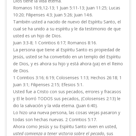
Dios tiene la vida eterna.
Romanos 10:9,12-13; 1 Juan 5:11-13; Juan 11:25; Lucas
10:20; Filipenses 4:3; Juan 5:26; Juan 14:6.
También usted a nacido de nuevo del Espíritu Santo, el
cual se ha unido a su espíritu y le da testimonio de que
usted es un hijo de Dios.
Juan 3:3-8; 1 Corintios 6:17; Romanos 8:16.
La persona que tiene al Espíritu Santo es propiedad de
Jesús, usted se ha convertido en un templo del Espíritu
de Dios, y es ahora su hijo y está ahora (ya) en el Reino
de Dios.
1 Corintios 3:16; 6:19; Colosenses 1:13; Hechos 26:18; 1
Juan 3:1; Filipenses 2:15; Efesios 5:1.
Usted fue a Cristo con sus pecados, errores y fracasos
y El le borró TODOS sus pecados, (Colosenses 2:13) le
dio la salvación y la vida eterna. (Juan 6:40).
Lo hizo una nueva persona, las cosas viejas pasaron y
todas son hechas nuevas. 2 Corintios 5:17.
Ahora como Jesús y su Espíritu Santo viven en usted,
usted comienza a tener victoria sobre el pecado
, sus