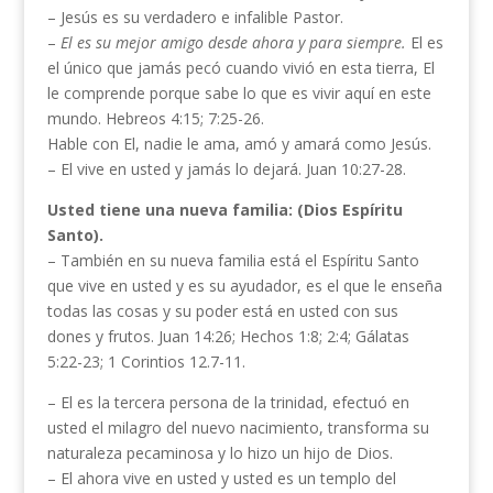
– Jesús es su verdadero e infalible Pastor.
–
El es su mejor
amigo desde ahora y para siempre.
El es
el único que jamás pecó cuando vivió en esta tierra, El
le comprende porque sabe lo que es vivir aquí en este
mundo. Hebreos 4:15; 7:25-26.
Hable con El, nadie le ama, amó y amará como Jesús.
– El vive en usted y jamás lo dejará. Juan 10:27-28.
Usted tiene una nueva familia: (Dios Espíritu
Santo).
– También en su nueva familia está el Espíritu Santo
que vive en usted y es su ayudador, es el que le enseña
todas las cosas y su poder está en usted con sus
dones y frutos. Juan 14:26; Hechos 1:8; 2:4; Gálatas
5:22-23; 1 Corintios 12.7-11.
– El es la tercera persona de la trinidad, efectuó en
usted el milagro del nuevo nacimiento, transforma su
naturaleza pecaminosa y lo hizo un hijo de Dios.
– El ahora vive en usted y usted es un templo del