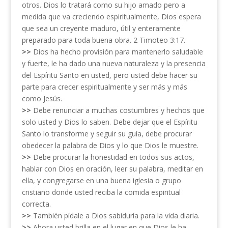
otros. Dios lo tratará como su hijo amado pero a
medida que va creciendo espiritualmente, Dios espera
que sea un creyente maduro, útil y enteramente
preparado para toda buena obra. 2 Timoteo 3:17.
>>
Dios ha hecho provisión para mantenerlo saludable
y fuerte, le ha dado una nueva naturaleza y la presencia
del Espíritu Santo en usted, pero usted debe hacer su
parte para crecer espiritualmente y ser más y más
como Jesús.
>>
Debe renunciar a muchas costumbres y hechos que
solo usted y Dios lo saben. Debe dejar que el Espíritu
Santo lo transforme y seguir su guía, debe procurar
obedecer la palabra de Dios y lo que Dios le muestre.
>>
Debe procurar la honestidad en todos sus actos,
hablar con Dios en oración, leer su palabra, meditar en
ella, y congregarse en una buena iglesia o grupo
cristiano donde usted reciba la comida espiritual
correcta.
>>
También pídale a Dios sabiduría para la vida diaria.
>>
Ahora usted brilla en el lugar en que Dios le ha