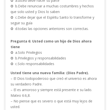
O
a.usted debe hacer su parte
O
b.Debe renunciar a muchas costumbres y hechos
que solo usted y Dios lo saben
O
c.Debe dejar que el Espíritu Santo lo transforme y
seguir su guía
O
d.todas las opciones anteriores son correctas.
Pregunta 6: Usted como un hijo de Dios ahora
tiene
O
a.Solo Privilegios
O
b.Privilegios y responsabilidades
O
c.Solo responsabilidades
Usted tiene una nueva familia: (Dios Padre).
– El Dios todopoderoso que creó el universo es ahora
su verdadero Padre.
– El es amoroso y siempre está presente e su lado.
Mateo 6:6,8.
– No piense que es severo o que está muy lejos de
usted.