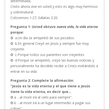
determinada.
Cristo ahora vive en usted y esto es algo muy hermoso
y sobrenatural.
Colosenses 1:27; Gálatas 2:20.
Pregunta 1: Usted obtuvo
nueva vida, la vida eterna
porque:
O
a.Un día se arrepintió de sus pecados.
O
b.En general Creyó en Jesús y siempre fue muy
creyente.
O
c.Porque todos sus parientes son creyentes.
O
d.Porque se arrepintió, creyó las buenas noticias y
personalmente ha decidido recibir a Cristo invitándolo a
entrar en su vida
Pregunta 2: Complete la afirmación:
”Jesús es la vida eterna y el que tiene a Jesús
tiene la vida eterna, es decir que…
O
a …al morir irá al cielo para siempre”.
O
b …al morir irá a un lugar intermedio a pagar sus
culpas”.