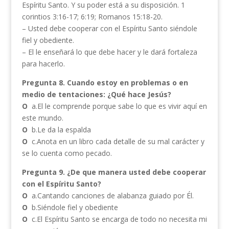
Espíritu Santo. Y su poder está a su disposición. 1
corintios 3:16-17; 6:19; Romanos 15:18-20.
– Usted debe cooperar con el Espíritu Santo siéndole
fiel y obediente.
– El le enseñará lo que debe hacer y le dará fortaleza
para hacerlo.
Pregunta 8. Cuando estoy en problemas o en
medio de tentaciones: ¿Qué hace Jesús?
O
a.El le comprende porque sabe lo que es vivir aquí en
este mundo.
O
b.Le da la espalda
O
c.Anota en un libro cada detalle de su mal carácter y
se lo cuenta como pecado.
Pregunta 9. ¿De que manera usted debe cooperar
con el Espíritu Santo?
O
a.Cantando canciones de alabanza guiado por Él.
O
b.Siéndole fiel y obediente
O
c.El Espíritu Santo se encarga de todo no necesita mi