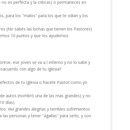
e no es perfecta y la criticas) o permaneces en
os, para los "malos" para los que te odian y los
res (No sabés las luchas que tienen los Pastores)
temos 10 puntos y que los ayudemos
rse, ese joven se va a l infierno y no lo sabe y
sacuerdo con algo de tu Iglesia?
defectos de tu Iglesia o hacete Pastor como yo
ca de autos (nombró una de las mas grandes) y no
10 días)
s. Viví grandes alegrías y terribles sufrimientos
las personas y tener "agallas" para serlo, y son