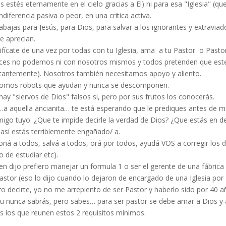
s estés eternamente en el cielo gracias a El) ni para esa "Iglesia" (qu
ndiferencia pasiva o peor, en una critica activa.
abajas para Jesús, para Dios, para salvar a los ignorantes y extraviad
e aprecian.
ifícate de una vez por todas con tu Iglesia, ama a tu Pastor o Pasto
eces no podemos ni con nosotros mismos y todos pretenden que es
tantemente). Nosotros también necesitamos apoyo y aliento.
omos robots que ayudan y nunca se descomponen.
ay "siervos de Dios" falsos si, pero por sus frutos los conocerás.
a aquella ancianita… te está esperando que le prediques antes de mori
igo tuyo. ¿Que te impide decirle la verdad de Dios? ¿Que estás en de
 así estás terriblemente engañado/ a.
ná a todos, salvá a todos, orá por todos, ayudá VOS a corregir los 
o de estudiar etc).
en dijo prefiero manejar un formula 1 o ser el gerente de una fábri
astor (eso lo dijo cuando lo dejaron de encargado de una Iglesia por 
o decirte, yo no me arrepiento de ser Pastor y haberlo sido por 40 año
u nunca sabrás, pero sabes… para ser pastor se debe amar a Dios y a 
s los que reunen estos 2 requisitos mínimos.