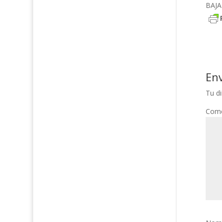
BAJA
En
Tu di
Come