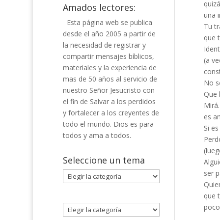
quizá
Amados lectores:
una i
Esta página web se publica
Tu tr
desde el año 2005 a partir de
que t
la necesidad de registrar y
Ident
compartir mensajes bíblicos,
(a v
materiales y la experiencia de
cons
mas de 50 años al servicio de
No s
nuestro Señor Jesucristo con
Que h
el fin de Salvar a los perdidos
Mirá…
y fortalecer a los creyentes de
es am
todo el mundo. Dios es para
Si es
todos y ama a todos.
Perdo
(lueg
Seleccione un tema
Algui
ser p
Seleccione
Quier
un
que t
tema
poco