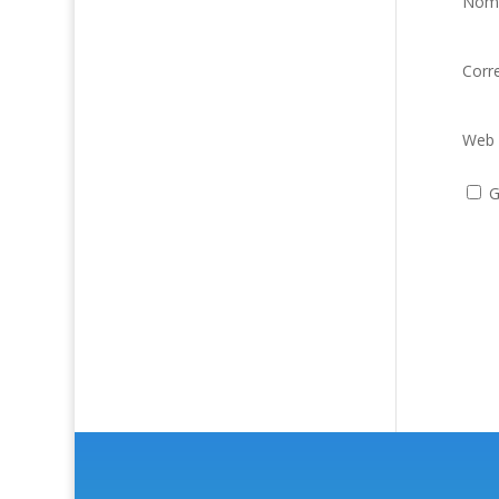
Nom
Corr
Web
G