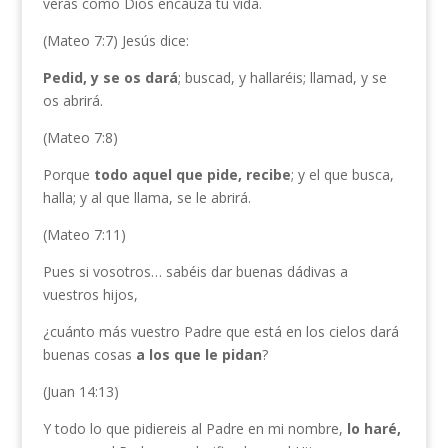
verás como Dios encauza tu vida.
(Mateo 7:7) Jesús dice:
Pedid, y se os dará
; buscad, y hallaréis; llamad, y se
os abrirá.
(Mateo 7:8)
Porque
todo aquel que pide, recibe
; y el que busca,
halla; y al que llama, se le abrirá.
(Mateo 7:11)
Pues si vosotros… sabéis dar buenas dádivas a
vuestros hijos,
¿cuánto más vuestro Padre que está en los cielos dará
buenas cosas
a los que le pidan
?
(Juan 14:13)
Y todo lo que pidiereis al Padre en mi nombre,
lo haré,