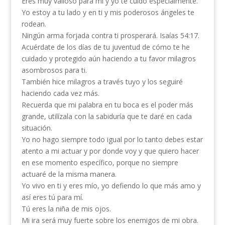
Eres muy valioso para mí y yo te cuido especialmente.
Yo estoy a tu lado y en ti y mis poderosos ángeles te
rodean.
Ningún arma forjada contra ti prosperará. Isaías 54:17.
Acuérdate de los días de tu juventud de cómo te he
cuidado y protegido aún haciendo a tu favor milagros
asombrosos para ti.
También hice milagros a través tuyo y los seguiré
haciendo cada vez más.
Recuerda que mi palabra en tu boca es el poder más
grande, utilízala con la sabiduría que te daré en cada
situación.
Yo no hago siempre todo igual por lo tanto debes estar
atento a mi actuar y por donde voy y que quiero hacer
en ese momento específico, porque no siempre
actuaré de la misma manera.
Yo vivo en ti y eres mío, yo defiendo lo que más amo y
así eres tú para mí.
Tú eres la niña de mis ojos.
Mi ira será muy fuerte sobre los enemigos de mi obra.