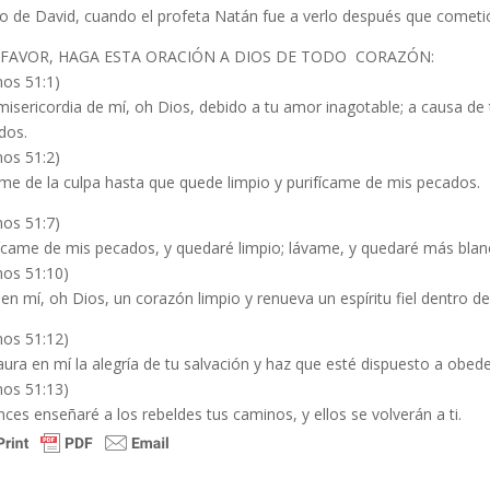
o de David, cuando el profeta Natán fue a verlo después que cometió
FAVOR, HAGA ESTA ORACIÓN A DIOS DE TODO CORAZÓN:
mos 51:1)
misericordia de mí, oh Dios, debido a tu amor inagotable; a causa d
dos.
mos 51:2)
me de la culpa hasta que quede limpio y purifícame de mis pecados.
mos 51:7)
fícame de mis pecados, y quedaré limpio; lávame, y quedaré más blanc
mos 51:10)
en mí, oh Dios, un corazón limpio y renueva un espíritu fiel dentro de
mos 51:12)
ura en mí la alegría de tu salvación y haz que esté dispuesto a obede
mos 51:13)
ces enseñaré a los rebeldes tus caminos, y ellos se volverán a ti.