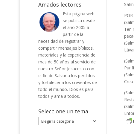
Amados lectores:
Salm
Esta página web
POR 
se publica desde
(Sal
el año 2005 a
Ten 
partir de la
peca
necesidad de registrar y
(Sal
compartir mensajes bíblicos,
Láva
materiales y la experiencia de
(Sal
mas de 50 años al servicio de
Puri
nuestro Señor Jesucristo con
(Sal
el fin de Salvar a los perdidos
Crea 
y fortalecer a los creyentes de
todo el mundo. Dios es para
(Sal
todos y ama a todos.
Resta
(Sal
Seleccione un tema
Enton
Seleccione
un
tema