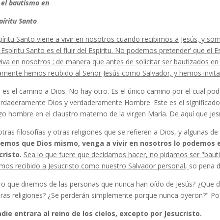
 el bautismo en
píritu Santo
píritu Santo viene a vivir en nosotros cuan­do recibimos a Jesús, y so
 Espíritu Santo es el fluir del Espíritu. No podemos pretender’ que el
iva en nosotros ; de manera que antes de solicitar ser bautizados en
amente hemos recibido al Señor Jesús como Salvador, y hemos invitad
 es el camino a Dios. No hay otro. Es el único camino por el cual pod
erdaderamente Dios y verdaderamente Hombre. Este es el significado 
zo hombre en el claustro materno de la virgen María. De aquí que Jes
tras filosofías y otras religiones que se re­fieren a Dios, y algunas de
emos que Dios mismo, venga a vivir en nosotros lo podemos 
cristo.
Sea lo que fuere que decidamos hacer, no pidamos ser "bauti
mos recibido a Jesucristo como nuestro Salvador personal,
so pena d
ro que diremos de las personas que nunca han oído de Jesús? ¿Que d
tras religiones? ¿Se perderán sim­plemente porque nunca oyeron?" 
adie entrara al reino de los cielos, excepto por Jesucristo.