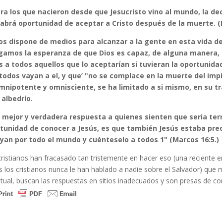
ara los que nacieron desde que Jesucristo vino al mundo, la de
abrá oportunidad de aceptar a Cristo después de la muerte. (
ios dispone de medios para alcanzar a la gente en esta vida de
gamos la esperanza de que Dios es capaz, de alguna manera, 
s a todos aquellos que lo aceptarían si tuvieran la oportunida
todos va­yan a el, y que’ "no se complace en la muerte del impí
mnipotente y omnisciente, se ha limita­do a si mismo, en su 
 albedrío.
a mejor y verdadera respuesta a quienes sien­ten que seria ter
tunidad de conocer a Jesús, es que también Jesús estaba preo
ayan por todo el mundo y cuénteselo a todos 1" (Marcos 16:5.)
cristianos han fracasado tan tristemente en hacer eso (una reciente 
s los cristianos nunca le han hablado a nadie sobre el Salvador) que
itual, buscan las respuestas en sitios inadecuados y son presas de con