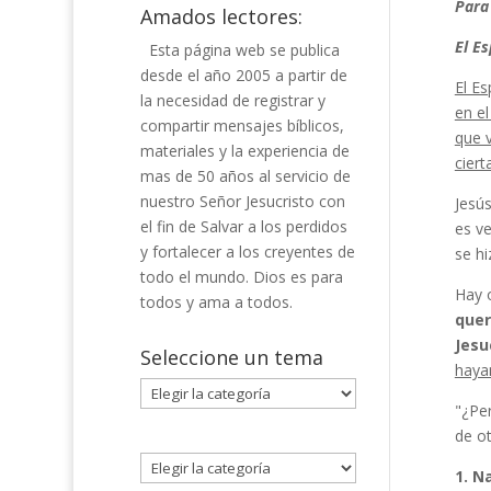
Para
Amados lectores:
El Es
Esta página web se publica
desde el año 2005 a partir de
El Es
la necesidad de registrar y
en el
compartir mensajes bíblicos,
que v
materiales y la experiencia de
ciert
mas de 50 años al servicio de
nuestro Señor Jesucristo con
Jesús
el fin de Salvar a los perdidos
es v
y fortalecer a los creyentes de
se hi
todo el mundo. Dios es para
Hay o
todos y ama a todos.
quer
Jesu
Seleccione un tema
haya
Seleccione
"¿Pe
un
de o
tema
1. N