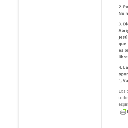
2. P
No h
3. D
Abri
Jesú
que 
es o
libre
4. L
opor
"; V
Los 
todo
espir