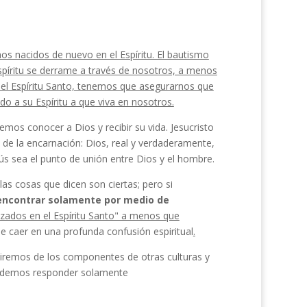
mos nacidos de nuevo en el Espíritu. El bautismo
 Espíritu se derrame a través de nosotros, a menos
 el Espíritu Santo, tenemos que ase­gurarnos que
o a su Espíritu a que viva en nosotros.
emos conocer a Dios y recibir su vida. Jesucristo
de la encarnación: Dios, real y verdaderamente,
ús sea el punto de unión entre Dios y el hombre.
 las cosas que dicen son ciertas; pero si
encontrar solamente por medio de
zados en el Espíritu San­to" a menos que
e caer en una profunda confusión espiritual
.
iremos de los componentes de otras culturas y
Podemos responder solamente