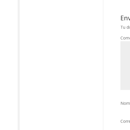
En
Tu di
Come
Nom
Corr