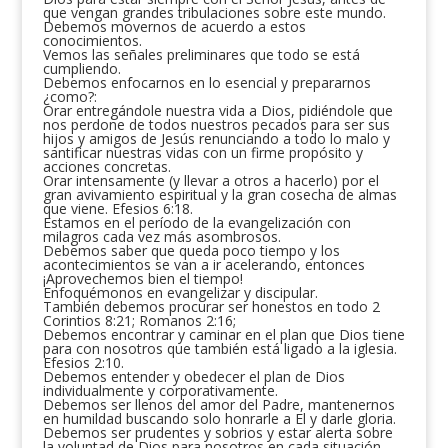
que vengan grandes tribulaciones sobre este mundo.
Debemos movernos de acuerdo a estos
conocimientos.
Vemos las señales preliminares que todo se está
cumpliendo.
Debemos enfocarnos en lo esencial y prepararnos
¿como?:
Orar entregándole nuestra vida a Dios, pidiéndole que
nos perdone de todos nuestros pecados para ser sus
hijos y amigos de Jesús renunciando a todo lo malo y
santificar nuestras vidas con un firme propósito y
acciones concretas.
Orar intensamente (y llevar a otros a hacerlo) por el
gran avivamiento espiritual y la gran cosecha de almas
que viene. Efesios 6:18.
Estamos en el período de la evangelización con
milagros cada vez más asombrosos.
Debemos saber que queda poco tiempo y los
acontecimientos se van a ir acelerando, entonces
¡Aprovechemos bien el tiempo!
Enfoquémonos en evangelizar y discipular.
También debemos procurar ser honestos en todo 2
Corintios 8:21; Romanos 2:16;
Debemos encontrar y caminar en el plan que Dios tiene
para con nosotros que también está ligado a la iglesia.
Efesios 2:10.
Debemos entender y obedecer el plan de Dios
individualmente y corporativamente.
Debemos ser llenos del amor del Padre, mantenernos
en humildad buscando solo honrarle a El y darle gloria.
Debemos ser prudentes y sobrios y estar alerta sobre
la voluntad de Dios para nosotros en cada situación.