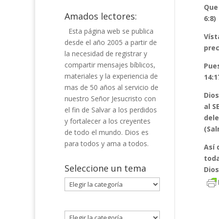
Que 
Amados lectores:
6:8)
Esta página web se publica
Víst
desde el año 2005 a partir de
prec
la necesidad de registrar y
compartir mensajes bíblicos,
Pues
materiales y la experiencia de
14:1
mas de 50 años al servicio de
Dios
nuestro Señor Jesucristo con
al S
el fin de Salvar a los perdidos
dele
y fortalecer a los creyentes
(Sal
de todo el mundo. Dios es
para todos y ama a todos.
Así 
toda
Seleccione un tema
Dios
Seleccione
un
tema