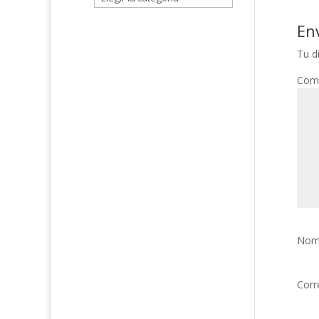
En
Tu d
Com
Nom
Corr