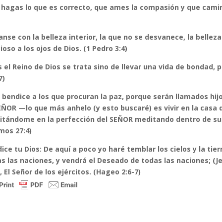
hagas lo que es correcto, que ames la compasión y que cami
anse con la belleza interior, la que no se desvanece, la belleza
ioso a los ojos de Dios. (1 Pedro 3:4)
 el Reino de Dios se trata sino de llevar una vida de bondad, 
7)
 bendice a los que procuran la paz, porque serán llamados hijo
EÑOR —lo que más anhelo (y esto buscaré) es vivir en la casa d
itándome en la perfección del SEÑOR meditando dentro de s
mos 27:4)
dice tu Dios: De aquí a poco yo haré temblar los cielos y la tier
s las naciones, y vendrá el Deseado de todas las naciones; (Je
, El Señor de los ejércitos. (Hageo 2:6-7)