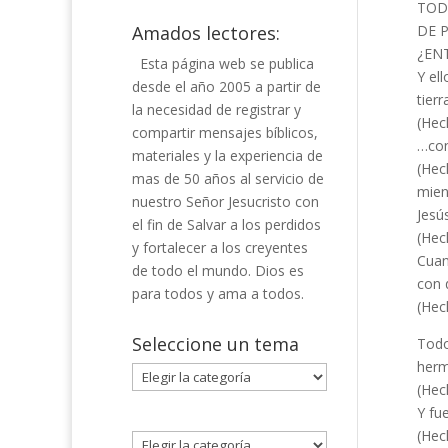
TOD
Amados lectores:
DE 
¿EN
Esta página web se publica
Y el
desde el año 2005 a partir de
tierr
la necesidad de registrar y
(Hec
compartir mensajes bíblicos,
…con
materiales y la experiencia de
(Hec
mas de 50 años al servicio de
mien
nuestro Señor Jesucristo con
Jesús
el fin de Salvar a los perdidos
(Hec
y fortalecer a los creyentes
Cuan
de todo el mundo. Dios es
con 
para todos y ama a todos.
(Hec
Seleccione un tema
Todo
herm
Seleccione
(Hec
un
Y fu
tema
(Hec