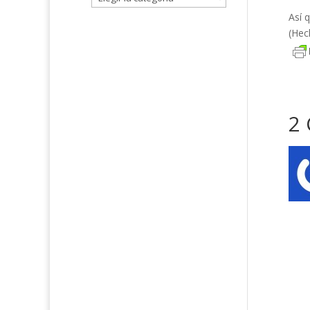
Así 
(Hec
2