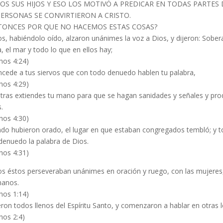
OS SUS HIJOS Y ESO LOS MOTIVÓ A PREDICAR EN TODAS PARTES
PERSONAS SE CONVIRTIERON A CRISTO.
TONCES POR QUE NO HACEMOS ESTAS COSAS?
los, habiéndolo oído, alzaron unánimes la voz a Dios, y dijeron: Soberan
a, el mar y todo lo que en ellos hay;
hos 4:24)
cede a tus siervos que con todo denuedo hablen tu palabra,
hos 4:29)
tras extiendes tu mano para que se hagan sanidades y señales y pro
.
hos 4:30)
do hubieron orado, el lugar en que estaban congregados tembló; y tod
denuedo la palabra de Dios.
hos 4:31)
s éstos perseveraban unánimes en oración y ruego, con las mujeres,
anos.
hos 1:14)
eron todos llenos del Espíritu Santo, y comenzaron a hablar en otras l
hos 2:4)