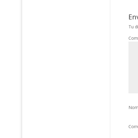
En
Tu d
Com
Nom
Corr