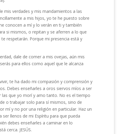
a).
rle mis verdades y mis mandamientos a las
ncillamente a mis hijos, yo te he puesto sobre
e conocen a mí y lo verán en ti y también
a si mismos, o repitan y se aferren a lo que
o te respetarán. Porque mi presencia está y
verdad, dale de comer a mis ovejas, aún mis
serás para ellos como aquel que le alcanza
ivir, te ha dado mi compasión y comprensión y
vos. Debes enseñarles a oros siervos míos a ser
por las que yo morí y amo tanto. No es el tiempo
e o trabajar solo para sí mismos, sino de
or mí y no por una religión en particular. Haz un
 ser llenos de mi Espíritu para que pueda
mbién debes enseñarles a caminar en lo
tá cerca. JESÚS.