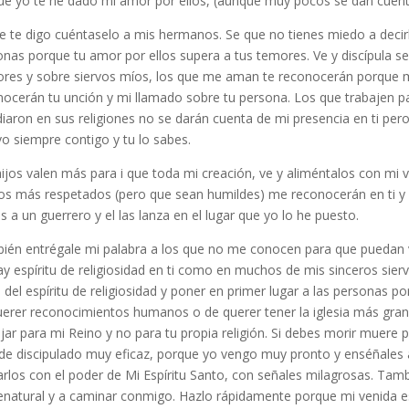
ue yo te he dado mi amor por ellos, (aunque muy pocos se dan cuent
ue te digo cuéntaselo a mis hermanos. Se que no tienes miedo a deci
nas porque tu amor por ellos supera a tus temores. Ve y discípula se
ores y sobre siervos míos, los que me aman te reconocerán porque m
ocerán tu unción y mi llamado sobre tu persona. Los que trabajen par
iaron en sus religiones no se darán cuenta de mi presencia en ti per
o siempre contigo y tu lo sabes.
ijos valen más para i que toda mi creación, ve y aliméntalos con mi 
vos más respetados (pero que sean humildes) me reconocerán en ti y 
 a un guerrero y el las lanza en el lugar que yo lo he puesto.
ién entrégale mi palabra a los que no me conocen para que puedan v
y espíritu de religiosidad en ti como en muchos de mis sinceros sier
s del espíritu de religiosidad y poner en primer lugar a las personas 
uerer reconocimientos humanos o de querer tener la iglesia más grand
jar para mi Reino y no para tu propia religión. Si debes morir muere p
de discipulado muy eficaz, porque yo vengo muy pronto y enséñales a
zarlos con el poder de Mi Espíritu Santo, con señales milagrosas. Ta
enatural y a caminar conmigo. Hazlo rápidamente porque mi venida es