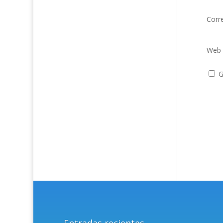
Corr
Web
G