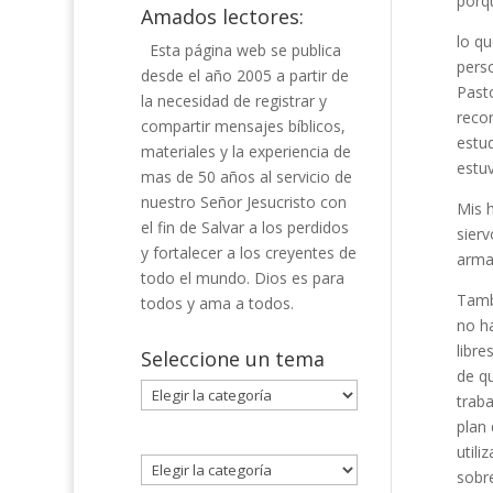
porq
Amados lectores:
lo q
Esta página web se publica
perso
desde el año 2005 a partir de
Past
la necesidad de registrar y
recon
compartir mensajes bíblicos,
estud
materiales y la experiencia de
estuv
mas de 50 años al servicio de
nuestro Señor Jesucristo con
Mis h
el fin de Salvar a los perdidos
sier
y fortalecer a los creyentes de
armas
todo el mundo. Dios es para
Tamb
todos y ama a todos.
no ha
libre
Seleccione un tema
de q
Seleccione
traba
un
plan 
tema
utili
sobr