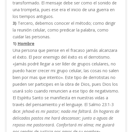
transformado. El mensaje debe ser como el sonido de
una trompeta, pues ese era el inicio de una guerra en
los tiempos antiguos.
3)
Tercero, debemos conocer el método; como dirigir
la reunión celular, como predicar la palabra, como
cuidar las personas.
1)
Hombre
Una persona que piense en el fracaso jamás alcanzara
el éxito. El peor enemigo del éxito es el derrotismo.
«Jamás podré llegar a ser líder de grupos celulares, no
puedo hacer crecer mi grupo celular, las cosas no salen
bien por mas que intento». Este tipo de derrotistas no
pueden ser participes en la obra de Dios, pues Dios los
usará solo cuando renuncien a ese tipo de negativismo.
El Espíritu Santo se manifiesta en nuestras vidas a
través del pensamiento
y
el lenguaje. El Salmo 23:1-3
dice:
Jehová es mi
pastor; nada me faltará. En
hogares
de
delicados pastos me hará descansar; junto a aguas de
reposo me pastoreará. Confortará mi alma; me guiará
por sendas de justicia por amor de su nombre».