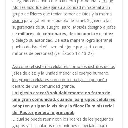
alargando el camino hacia la tierra prometida. Y
lo que
Moisés hizo fue delegar su autoridad ministerial a un
grupo de líderes que tenían temor de Dios y
la misma
visión
para gobernar el
pueblo de Israel. Siguiendo las
sugerencias de su suegro, Jetro, Moisés designo a jefes
de
millares
, de
centenares
, de
cincuenta
y de
diez
y delegó su autoridad. De esta manera logró liderar al
pueblo de Israel eficazmente (que por cierto eran
millones de personas) (ver Éxodo 18: 13-27).
Así como el sistema celular es como los distritos de los
jefes de diez, y la unidad menor del cuerpo humano,
los grupos celulares son como una iglesia pequeña
dentro de una comunidad grande
.
La iglesia crecerá saludablemente en forma de
una gran
comunidad, cuando los grupos celulares
adopten y
sigan la visión y la filosofía ministerial
del Pastor general o principal.
El cual se puede reunir con los líderes de los pequeños
grupos y discipularlos en reuniones especiales para