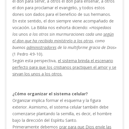
el don para servir, a otros el don para enseñar, a otros
el don para proclamar el evangelio, y todos estos
dones son dados para el beneficio de sus hermanos.
En este sentido, el don siempre viene acompañado de
vocación. La Biblia nos exhorta diciendo:
«Hospedaos
los
unos
a los otros
sin murmuraciones
cada uno
según
el
don que
ha recibido minístrelo a los
otros,
como
buenos
administradores
de la multiforme gracia de Dios»
(1 Pedro 4:9-10).
Según esta perspectiva,
el sistema brinda el escenario
perfecto para
que los cristianos practiquen el amor y se
sirvan los unos a los otros.
¿Cómo organizar el sistema celular?
Organizar implica formar el esquema y la figura
exterior. Asimismo, el sistema celular también debe
comenzarse plantando la semilla, es decir, el hombre
bajo la dirección del Espíritu Santo.
Primeramente debemos
orar para que Dios envíe las