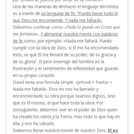
Una de las maneras de deshacer el lenguaje derrotista
es a través de
un lenguaje de fe. “Puedo hacer todo lo
que Dios me encomiende. Y nada me faltará».
Debemos confesar como:
«Todo
lo puedo en Cristo
que
me
fortalece».
Y
alimentar nuestra mente con palabras
de fe
como, por ejemplo: «Nada me faltará. Puedo
cumplir con la obra de Dios, si El me ha encomendado
esto, se que El me llenará de su poder, de su gracia y
de su gloria”. El peor enemigo del hombre es la
frustración y el sentimiento de inferioridad que guarda
en su propio corazón.
David tenia una formula simple: «Jehová + Pastor =
Nada me faltará». Dios no nos ha llamado y
enconmendado su obra porque seamos dignos, sino
que es El mismo, el que hace toda la obra. Por
consiguiente, debemos vivir en el poder de Dios quien
ha creado los cielos
y
la Tierra, más todo lo que hay en
ella,
y
nos ha salvado.
Debemos llenar nuestra mente de nuestro Dios,
El es