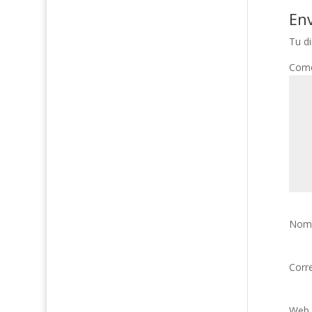
En
Tu di
Come
Nom
Corr
Web