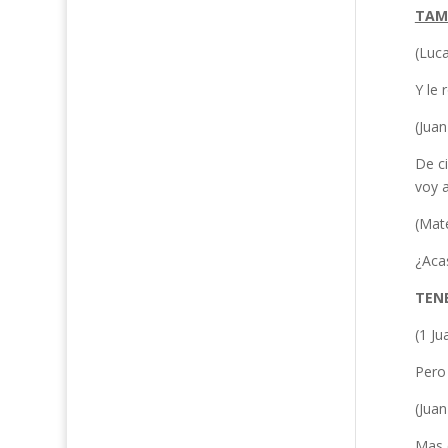
TAMB
(Luca
Y le
(Juan
De ci
voy a
(Mat
¿Aca
TENE
(1 Ju
Pero 
(Juan
Mas e