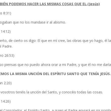
IÉN PODEMOS HACER LAS MISMAS COSAS QUE EL,(Jesús)
s 8:31)
 rogaban que no los mandase ir al abismo.
 14:12)
erto, de cierto os digo: El que en mí cree, las obras que yo hago, él
l Padre.
eo 26:53)
so piensas que no puedo ahora orar a mi Padre, y que él no me darí
MOS LA MISMA UNCIÓN DEL ESPÍRITU SANTO QUE TENÍA JESÚS.
an 2:20)
vosotros tenéis la unción del Santo, y conocéis todas las cosas.
 14:26)
l Consolador, el Espíritu Santo, a quien el Padre enviará en mi nomb