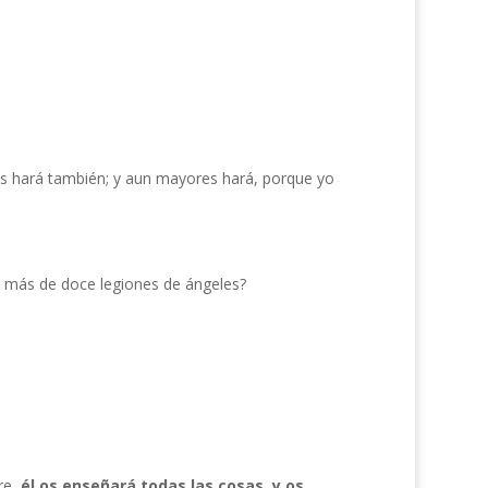
 las hará también; y aun mayores hará, porque yo
a más de doce legiones de ángeles?
re,
él os enseñará todas las cosas, y os