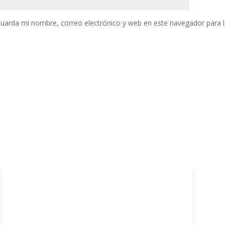
uarda mi nombre, correo electrónico y web en este navegador para 
Comunidad
Pagina de la Iglesia Cristo rey
Radio Cristiana en Internet
Discipulado en Video Youtube