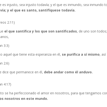
e es injusto, sea injusto todavía; y el que es inmundo, sea inmundo t
vía; y el que es santo, santifíquese todavía.
reos 2:11)
que
el que santifica y los que son santificados
, de uno son todos;
anos,
an 3:3)
o aquel que tiene esta esperanza en él,
se purifica a sí mismo
, as
an 2:6)
ue dice que permanece en él,
debe andar como él anduvo.
an 4:17)
sto se ha perfeccionado el amor en nosotros, para que tengamos confi
s nosotros en este mundo.