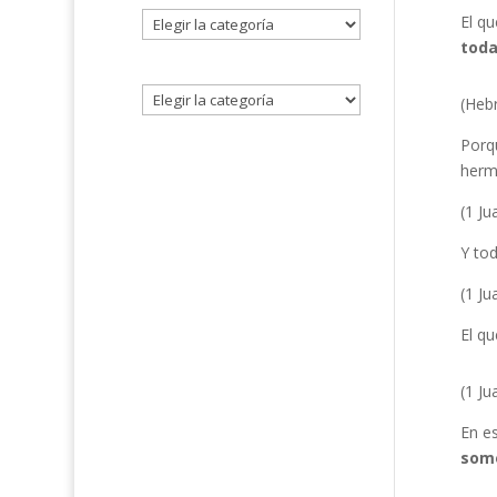
Seleccione
El qu
un
toda
tema
(Heb
Por
herm
(1 Ju
Y tod
(1 Ju
El q
(1 Ju
En e
somo