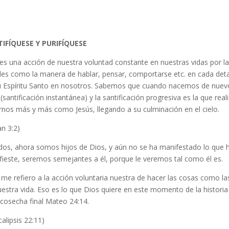
IFÍQUESE Y PURIFÍQUESE
 es una acción de nuestra voluntad constante en nuestras vidas por 
les como la manera de hablar, pensar, comportarse etc. en cada deta
u Espíritu Santo en nosotros. Sabemos que cuando nacemos de nuevo
(santificación instantánea) y la santificación progresiva es la que reali
rnos más y más como Jesús, llegando a su culminación en el cielo.
an 3:2)
os, ahora somos hijos de Dios, y aún no se ha manifestado lo que 
fieste, seremos semejantes a él, porque le veremos tal como él es.
me refiero a la acción voluntaria nuestra de hacer las cosas como la
estra vida. Eso es lo que Dios quiere en este momento de la historia
 cosecha final Mateo 24:14.
alipsis 22:11)