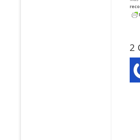
reco
2 