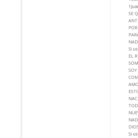
1Jua
SE 
ANT
POR
PAR
NADA
Si u
EL R
SOM
SOY
COM
AMO
EST
NACI
TOD
NUEV
NADI
DIOS
Si u