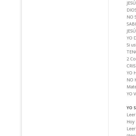
JESÚ
DIOS
NO 
SABI
JESÚ
YO D
Si u
TENG
2 Cor
CRIS
YO H
NO 
Mate
YO V
YO S
Leer
Hoy 
Leer
(Apo