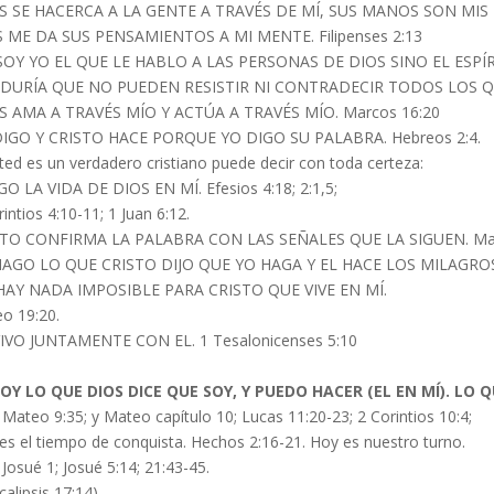
S SE HACERCA A LA GENTE A TRAVÉS DE MÍ, SUS MANOS SON MIS M
 ME DA SUS PENSAMIENTOS A MI MENTE. Filipenses 2:13
SOY YO EL QUE LE HABLO A LAS PERSONAS DE DIOS SINO EL ESPÍ
DURÍA QUE NO PUEDEN RESISTIR NI CONTRADECIR TODOS LOS QUE
S AMA A TRAVÉS MÍO Y ACTÚA A TRAVÉS MÍO. Marcos 16:20
IGO Y CRISTO HACE PORQUE YO DIGO SU PALABRA. Hebreos 2:4.
sted es un verdadero cristiano puede decir con toda certeza:
O LA VIDA DE DIOS EN MÍ. Efesios 4:18; 2:1,5;
intios 4:10-11; 1 Juan 6:12.
TO CONFIRMA LA PALABRA CON LAS SEÑALES QUE LA SIGUEN. Mar
AGO LO QUE CRISTO DIJO QUE YO HAGA Y EL HACE LOS MILAGROS.
HAY NADA IMPOSIBLE PARA CRISTO QUE VIVE EN MÍ.
o 19:20.
IVO JUNTAMENTE CON EL. 1 Tesalonicenses 5:10
OY LO QUE DIOS DICE QUE SOY, Y PUEDO HACER (EL EN MÍ). LO QU
 Mateo 9:35; y Mateo capítulo 10; Lucas 11:20-23; 2 Corintios 10:4;
es el tiempo de conquista. Hechos 2:16-21. Hoy es nuestro turno.
 Josué 1; Josué 5:14; 21:43-45.
calipsis 17:14)