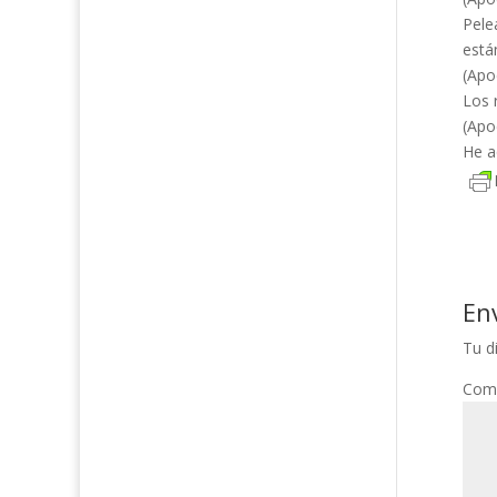
Pele
está
(Apo
Los 
(Apo
He a
En
Tu d
Com