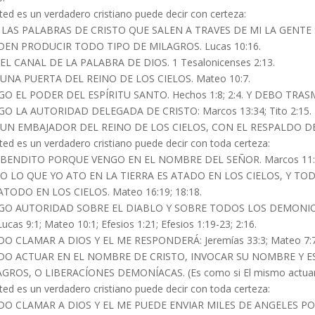
sted es un verdadero cristiano puede decir con certeza:
LAS PALABRAS DE CRISTO QUE SALEN A TRAVES DE MI LA GENTE S
DEN PRODUCIR TODO TIPO DE MILAGROS. Lucas 10:16.
EL CANAL DE LA PALABRA DE DIOS. 1 Tesalonicenses 2:13.
UNA PUERTA DEL REINO DE LOS CIELOS. Mateo 10:7.
O EL PODER DEL ESPÍRITU SANTO. Hechos 1:8; 2:4. Y DEBO TRASMI
O LA AUTORIDAD DELEGADA DE CRISTO: Marcos 13:34; Tito 2:15.
UN EMBAJADOR DEL REINO DE LOS CIELOS, CON EL RESPALDO DE DI
sted es un verdadero cristiano puede decir con toda certeza:
 BENDITO PORQUE VENGO EN EL NOMBRE DEL SEÑOR. Marcos 11:
O LO QUE YO ATO EN LA TIERRA ES ATADO EN LOS CIELOS, Y TO
TODO EN LOS CIELOS. Mateo 16:19; 18:18.
O AUTORIDAD SOBRE EL DIABLO Y SOBRE TODOS LOS DEMONIOS JUN
Lucas 9:1; Mateo 10:1; Efesios 1:21; Efesios 1:19-23; 2:16.
O CLAMAR A DIOS Y EL ME RESPONDERÁ: Jeremías 33:3; Mateo 7:7;
DO ACTUAR EN EL NOMBRE DE CRISTO, INVOCAR SU NOMBRE Y 
GROS, O LIBERACÍONES DEMONÍACAS. (Es como si El mismo actuara).
sted es un verdadero cristiano puede decir con toda certeza:
DO CLAMAR A DIOS Y EL ME PUEDE ENVIAR MILES DE ANGELES 