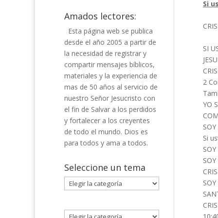
Si u
Amados lectores:
CRIS
Esta página web se publica
desde el año 2005 a partir de
SI U
la necesidad de registrar y
JESU
compartir mensajes bíblicos,
CRI
materiales y la experiencia de
2 Cor
mas de 50 años al servicio de
Tamb
nuestro Señor Jesucristo con
YO S
el fin de Salvar a los perdidos
COMP
y fortalecer a los creyentes
SOY 
de todo el mundo. Dios es
Si u
para todos y ama a todos.
SOY 
SOY 
Seleccione un tema
CRIS
Seleccione
SOY 
un
SANT
tema
CRIS
10:4