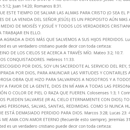
n 5:12; Juan 14:20; Romanos 8:31.
QUE ESTE TIEMPO DE SALVAR LAS ALMAS PARA CRISTO (O SEA EL
ES DE LA VENIDA DEL SEÑOR JESÚS) ES UN PROPOSITO AÚN MAS
 MEDIO DE MOISÉS Y JOSUÉ Y TODOS LOS VERDADEROS CRISTI
A TRABAJAR EN ELLO.
 AGRADA A DIOS MÁS QUE SALVEMOS A SUS HIJOS PERDIDOS. Lucas
sted es un verdadero cristiano puede decir con toda certeza:
EINO DE LOS CIELOS SE ACERCA A TRAVÉS MÍO. Mateo 3:2; 10:7.
OS CONQUISTADORES. Hebreos 11:33.
 ESCOGIDO POR DIOS, SOY UN SACERDOTE AL SERVICIO DEL REY,
PRADA POR DIOS, PARA ANUNCIAR LAS VIRTUDES Y CONTARLES A
ROSA OBRA QUE HIZO PARA SALVARNOS A NOSOTROS Y A TODOS. 1
OY A FAVOR DE LA GENTE, DIOS EN MÍ AMA A TODAS LAS PERSON
ÓN O COLOR DE PIEL O RAZA QUE FUEREN. Colosenses 1:3; 1 Corint
OS PUEDEN SALVARSE (IR AL CIELO ETERNAMENTE CON DIOS) 
AS PERSONAS, SALVAS, SANTAS, REDIMIDAS. COMO SI NUNCA HUBIER
E ESTÁ DEMASIADO PERDIDO PARA DIOS. Marcos 3:28; Lucas 23: 4
 ME AMA CON AMOR ETERNO (Recuerde esto siempre). Jeremías 31:3,
sted es un verdadero cristiano puede decir con toda certeza: