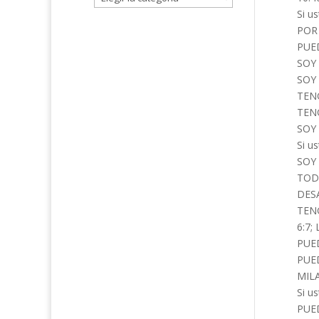
Si u
POR 
PUE
SOY 
SOY 
TENG
TENG
SOY 
Si u
SOY
TOD
DESA
TENG
6:7; 
PUED
PUE
MILA
Si u
PUE