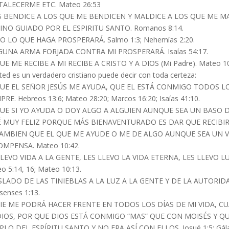
TALECERME ETC. Mateo 26:53
 BENDICE A LOS QUE ME BENDICEN Y MALDICE A LOS QUE ME MAL
INO GUIADO POR EL ESPIRITU SANTO. Romanos 8:14.
 LO QUE HAGA PROSPERARÁ. Salmo 1:3; Nehemías 2:20.
GUNA ARMA FORJADA CONTRA MI PROSPERARÁ. Isaías 54:17.
UE ME RECIBE A MI RECIBE A CRISTO Y A DIOS (Mi Padre). Mateo 10:
sted es un verdadero cristiano puede decir con toda certeza:
QUE EL SEÑOR JESÚS ME AYUDA, QUE EL ESTÁ CONMIGO TODOS LO
PRE. Hebreos 13:6; Mateo 28:20; Marcos 16:20; Isaías 41:10.
QUE SI YO AYUDA O DOY ALGO A ALGUIEN AUNQUE SEA UN BASO 
 MUY FELIZ PORQUE MÁS BIENAVENTURADO ES DAR QUE RECIBIR. M
TAMBIEN QUE EL QUE ME AYUDE O ME DE ALGO AUNQUE SEA UN V
OMPENSA. Mateo 10:42.
LEVO VIDA A LA GENTE, LES LLEVO LA VIDA ETERNA, LES LLEVO L
o 5:14, 16; Mateo 10:13.
LADO DE LAS TINIEBLAS A LA LUZ A LA GENTE Y DE LA AUTORIDA
senses 1:13.
IE ME PODRÁ HACER FRENTE EN TODOS LOS DÍAS DE MI VIDA, 
IOS, POR QUE DIOS ESTÁ CONMIGO “MAS” QUE CON MOISÉS Y QUE
LO DEL ESPÍRITU SANTO Y NO ERA ASÍ CON ELLOS. Josué 1:5; Gálatas