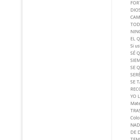
FOR
DIOS
CAM
TODO
NIN
EL Q
Si u
SÉ 
SIEM
SE 
SERÉ
SE 
REC
YO L
Mate
TRAS
Colo
NAD
DE D
TEMP