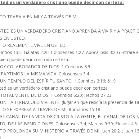
sted es un verdadero cristiano puede decir con certeza:
TO TRABAJA EN MI Y A TRAVÉS DE MI
STED ES UN VERDADERO CRISTIANO APRENDA A VIVIR Y A PRACTIC
S EN USTED.
STO REALMENTE VIVE EN USTED.
intios 13:5; Gálatas 2:20; Colosenses 1:27; Apocalipsis 3:20 (Entraré en
ién puede decir con toda certeza:
OY COLABORADOR DE DIOS. 1 Corintios 3:9
ARTIMOS LA MISMA VIDA. Colosenses 3:4
UN TEMPLO DEL ESPÍRITU SANTO. 1 Corintios 3:16; 6:19
sted es un verdadero cristiano puede decir con certeza:
TOTALMENTE DE DIOS: 1 Corintios 6:20; Hechos 27:23
UN TABERNACULO VIVIENTE: (lugar en que residía la presencia de Dios
TO SE EXPRESA A TRAVÉS DE MI: Romanos 15:18
EL CANAL DE LA VIDA DE CRISTO A LA GENTE, EL CANAL DE LOS 
O, DE LAS BENDICIONES. Colosenses 3:4; Marcos 9:39; Efesios 4:8; 
TO PROLONGA SU MINISTERIO A TRAVÉS DE MÍ. Juan 20:21; Juan 13:20
0.