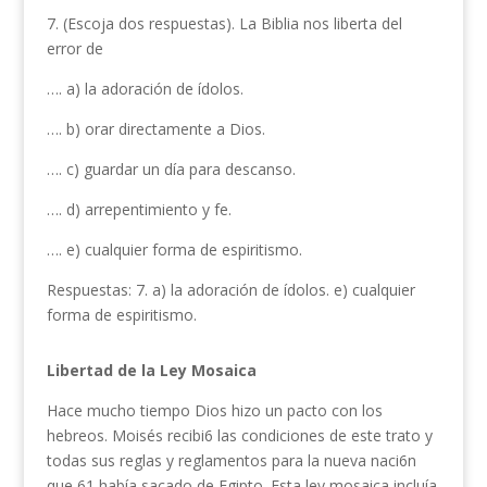
7. (Escoja dos respuestas). La Biblia nos liberta del
error de
…. a) la adoración de ídolos.
…. b) orar directamente a Dios.
…. c) guardar un día para descanso.
…. d) arrepentimiento y fe.
…. e) cualquier forma de espiritis­mo.
Respuestas: 7. a) la adoración de ídolos. e) cualquier
forma de espiritismo.
Libertad de la Ley Mosaica
Hace mucho tiempo Dios hizo un pacto con los
hebreos. Moisés recibi6 las condiciones de este trato y
todas sus reglas y reglamentos para la nueva naci6n
que 61 había sacado de Egipto. Esta ley mosaica incluía