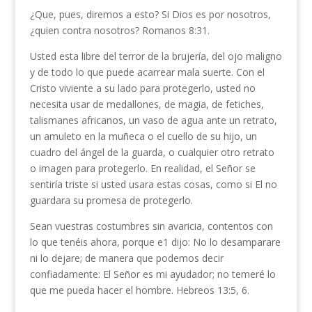
¿Que, pues, diremos a esto? Si Dios es por noso­tros,
¿quien contra nosotros? Romanos 8:31.
Usted esta libre del terror de la brujería, del ojo maligno
y de todo lo que puede acarrear mala suerte. Con el
Cristo viviente a su lado para protegerlo, usted no
necesita usar de medallones, de magia, de fetiches,
talismanes africanos, un vaso de agua ante un retrato,
un amuleto en la muñeca o el cuello de su hijo, un
cuadro del ángel de la guarda, o cualquier otro retrato
o imagen para protegerlo. En realidad, el Señor se
sentiría triste si usted usara estas cosas, como si El no
guardara su promesa de protegerlo.
Sean vuestras costumbres sin avaricia, conten­tos con
lo que tenéis ahora, porque e1 dijo: No lo desamparare
ni lo dejare; de manera que podemos decir
confiadamente: El Señor es mi ayudador; no temeré lo
que me pueda hacer el hombre. Hebreos 13:5, 6.