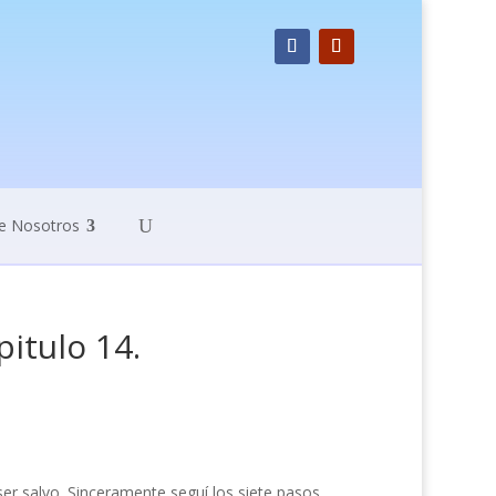
e Nosotros
itulo 14.
 ser salvo. Sinceramente seguí los siete pasos