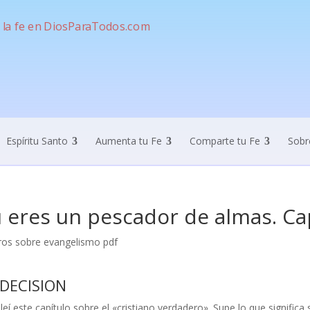
Espíritu Santo
Aumenta tu Fe
Comparte tu Fe
Sobr
 eres un pescador de almas. Cap
 DECISION
leí este capítulo sobre el «cristiano verdadero». Supe lo que significa