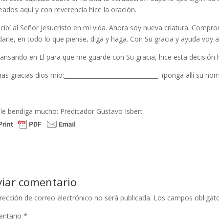
eados aquí y con reverencia hice la oración.
cibí al Señor Jesucristo en mi vida. Ahora soy nueva criatura. Compr
arle, en todo lo que piense, diga y haga. Con Su gracia y ayuda voy a
nsando en El para que me guarde con Su gracia, hice esta decisión h
s gracias dios mío:________________________________ (ponga allí su nom
 le bendiga mucho: Predicador Gustavo Isbert
viar comentario
rección de correo electrónico no será publicada.
Los campos obligat
ntario
*