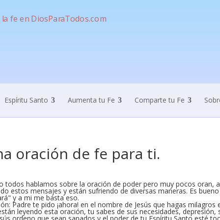
Espíritu Santo
Aumenta tu Fe
Comparte tu Fe
Sobr
a oración de fe para ti.
 todos hablamos sobre la oración de poder pero muy pocos oran, a
ndo estos mensajes y están sufriendo de diversas maneras. Es bueno 
ará" y a mi me basta eso.
ón: Padre te pido ¡ahora! en el nombre de Jesús que hagas milagros e
están leyendo esta oración, tu sabes de sus necesidades, depresión,
sús ordeno que sean sanados y el poder de tu Espíritu Santo esté to