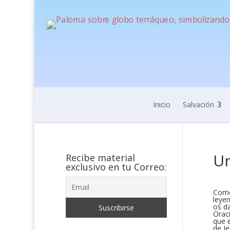
Inicio
Salvación
Un
Recibe material
exclusivo en tu Correo:
Como
leye
os d
Oraci
que 
de Je