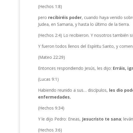
(Hechos 1:8)
pero
recibiréis poder
, cuando haya venido sobre
Judea, en Samaria, y hasta lo último de la tierra.
(Hechos 2:4) Lo recibieron. Y nosotros también s
Y fueron todos llenos del Espíritu Santo, y comen
(Mateo 22:29)
Entonces respondiendo Jesús, les dijo:
Erráis, i
(Lucas 9:1)
Habiendo reunido a sus… discípulos,
les dio pod
enfermedades.
(Hechos 9:34)
Y le dijo Pedro: Eneas,
Jesucristo te sana
; levá
(Hechos 3:6)