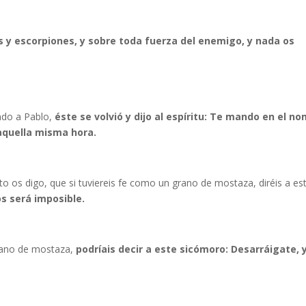
s y escorpiones, y sobre toda fuerza del enemigo, y nada os
ndo a Pablo,
éste se volvió y dijo al espíritu: Te mando en el n
 aquella misma hora.
rto os digo, que si tuviereis fe como un grano de mostaza, diréis a es
s será imposible.
grano de mostaza,
podríais decir a este sicómoro: Desarráigate, 