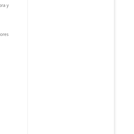
bra y
dores