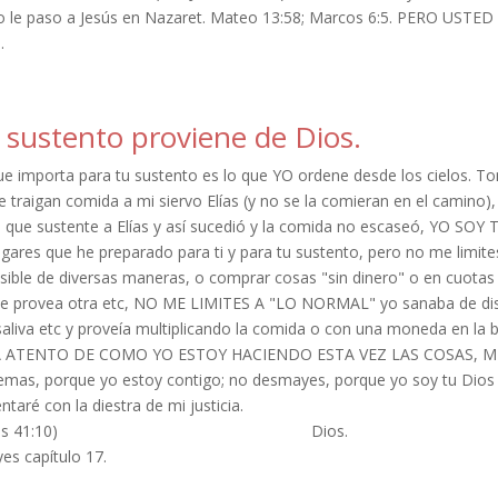
 le paso a Jesús en Nazaret. Mateo 13:58; Marcos 6:5. PERO US
.
 sustento proviene de Dios.
ue importa para tu sustento es lo que YO ordene desde los cielos. To
e traigan comida a mi siervo Elías (y no se la comieran en el camino)
a que sustente a Elías y así sucedió y la comida no escaseó, YO SO
ugares que he preparado para ti y para tu sustento, pero no me limites
ible de diversas maneras, o comprar cosas "sin dinero" o en cuotas a
te provea otra etc, NO ME LIMITES A "LO NORMAL" yo sanaba de di
saliva etc y proveía multiplicando la comida o con una moneda en l
 ATENTO DE COMO YO ESTOY HACIENDO ESTA VEZ LAS COSAS, MI
emas, porque yo estoy contigo; no desmayes, porque yo soy tu Dios 
ntaré con la diestra de mi justicia.
Isaías 41:10) Dios.
es capítulo 17.