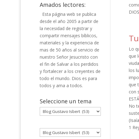
Amados lectores:
como
DIOS
Esta página web se publica
desde el año 2005 a partir de
la necesidad de registrar y
compartir mensajes bíblicos,
Tu
materiales y la experiencia de
Lo q
mas de 50 años al servicio de
que l
nuestro Señor Jesucristo con
viud
el fin de Salvar a los perdidos
los l
y fortalecer a los creyentes de
impos
todo el mundo. Dios es para
que 
todos y ama a todos.
con 
ESTÁ
Seleccione un tema
No t
Seleccione
suste
un
(
tema
1 Rey