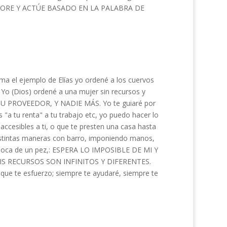
TED ORE Y ACTÚE BASADO EN LA PALABRA DE
ma el ejemplo de Elías yo ordené a los cuervos
, Yo (Dios) ordené a una mujer sin recursos y
Y TU PROVEEDOR, Y NADIE MÁS. Yo te guiaré por
 "a tu renta" a tu trabajo etc, yo puedo hacer lo
ccesibles a ti, o que te presten una casa hasta
stintas maneras con barro, imponiendo manos,
a boca de un pez,: ESPERA LO IMPOSIBLE DE MI Y
S RECURSOS SON INFINITOS Y DIFERENTES.
que te esfuerzo; siempre te ayudaré, siempre te