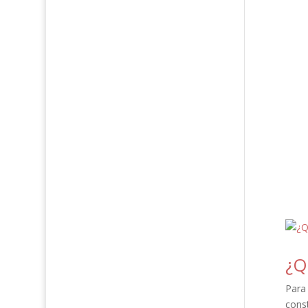
¿Q
Para 
cons