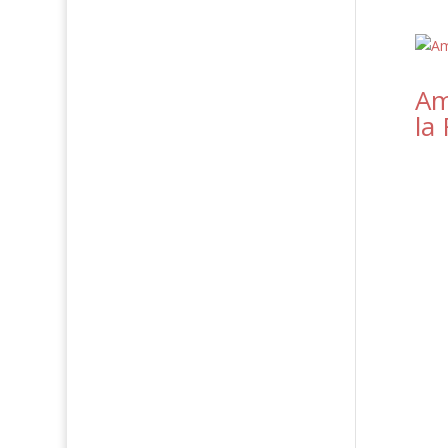
Am
la