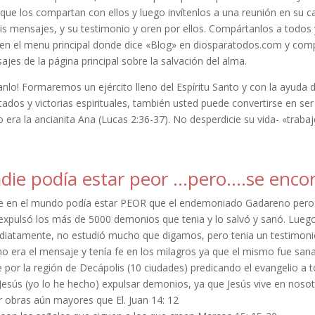
 que los compartan con ellos y luego invítenlos a una reunión en su 
is mensajes, y su testimonio y oren por ellos. Compártanlos a todos 
en el menu principal donde dice «Blog» en diosparatodos.com y compa
jes de la página principal sobre la salvación del alma.
anlo! Formaremos un ejército lleno del Espíritu Santo y con la ayud
tados y victorias espirituales, también usted puede convertirse en s
era la ancianita Ana (Lucas 2:36-37). No desperdicie su vida- «trabaj
die podía estar peor …pero….se encon
e en el mundo podía estar PEOR que el endemoniado Gadareno pero 
 expulsó los más de 5000 demonios que tenia y lo salvó y sanó. Luego
diatamente, no estudió mucho que digamos, pero tenia un testimonio 
o era el mensaje y tenía fe en los milagros ya que el mismo fue sana
e por la región de Decápolis (10 ciudades) predicando el evangelio a
 Jesús (yo lo he hecho) expulsar demonios, ya que Jesús vive en noso
r obras aún mayores que El. Juan 14: 12