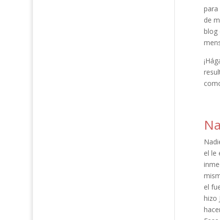
para
de m
blog 
mensa
¡Hág
resul
como 
Na
Nadi
el le
inme
mism
el fu
hizo
hace